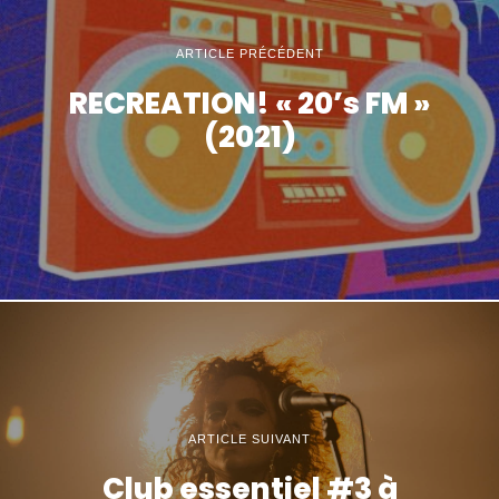
ARTICLE PRÉCÉDENT
RECREATION! « 20’s FM »
(2021)
ARTICLE SUIVANT
Club essentiel #3 à