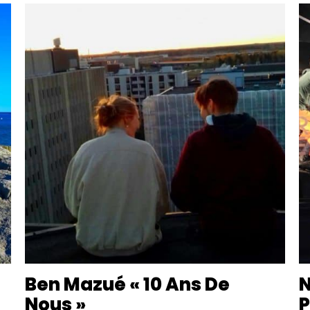
Ben Mazué « 10 Ans De
N
Nous »
P