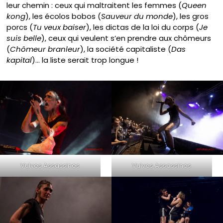
leur chemin : ceux qui maltraitent les femmes (
Queen
kong
), les écolos bobos (
Sauveur du monde
), les gros
porcs (
Tu veux baiser
), les dictas de la loi du corps (
Je
suis belle
), ceux qui veulent s’en prendre aux chômeurs
(
Chômeur branleur
), la société capitaliste (
Das
kapital
)… la liste serait trop longue !
Vulves Assassines
Vulves Assassines