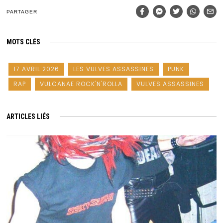
PARTAGER
MOTS CLÉS
17 AVRIL 2026
LES VULVES ASSASSINES
PUNK
RAP
VULCANAE ROCK'N'ROLLA
VULVES ASSASSINES
ARTICLES LIÉS