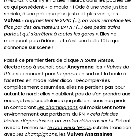
milliards »
. Car il y en a des milliards dans les poches de
ce qui possèdent « la moula » ! Ode à une vraie justice
sociale, à une politique plus juste et plus verte, les
Vulves
« augmentent le SMIC (…), on vous remplace les
flics par des animateurs BAFA ! (…) des petits trains
partout qui s’arrêtent à toutes les gares »
. Elles ne
manquent pas d’idées… et c’est une belle fête qui
s’annonce sur scène !
Passé ce premier tiers de disque
A toute vitesse
,
électro/pop à souhait pour
Aneymone
, les
« Vulves du
9.3. »
se prennent pour
La queen
en sortant la boule à
facettes en mode roller disco ! Décomplexées
complètement assumées, elles ne perdent pas pour
autant le nord : elles n’oublient pas de s’en prendre aux
eucaryotes pluricellulaires qui pullulent sous nos pieds.
En comparant
Les champignons
qui moisissent notre
environnement aux partisans du RN,
« cela fait des
tâches dégueulasses, on va s’en débarrasser ! »
. Flirtant
avec la techno sur
Le bon vieux temps
, subtile transition
avec
Les champignons
, les
Vulves Assassines