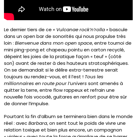
Le dernier tiers de ce
« Vulcanae rock’n’rolla »
bascule
dans un open bar de sonorités qui nous propulse très
loin :
Bienvenue dans mon open space
, entre tournoi de
mini ping-pong et chapeau pointu en carton recyclé,
dépeint les joies de la pratique façon « teuf » (côté
son) avant de rester à des hauteurs stratosphériques.
On se demandait si le délire extra-terrestre serait
toujours au rendez-vous, et il l’est !
Tous les
millionnaires en route pour l’univers
sont amenés à
quitter la terre, entre flow rappeux et refrain une
nouvelle fois vocodé, guitares en renfort pour être sûr
de donner l’impulse.
Pourtant la fin d’album se terminera bien dans le monde
réel : avec
Barbara
, on sent tout le poids de vivre une
relation toxique et bien plus encore, un compagnon
« violeur » avec toute la force qu’implique de se barrer…