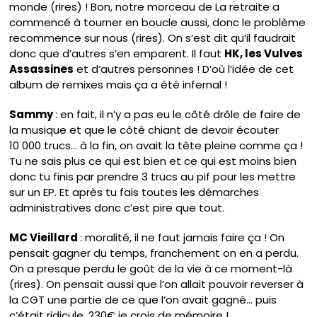
monde (rires) ! Bon, notre morceau de La retraite a
commencé à tourner en boucle aussi, donc le problème
recommence sur nous (rires). On s’est dit qu’il faudrait
donc que d’autres s’en emparent. Il faut
HK, les Vulves
Assassines
et d’autres personnes ! D’où l’idée de cet
album de remixes mais ça a été infernal !
Sammy
: en fait, il n’y a pas eu le côté drôle de faire de
la musique et que le côté chiant de devoir écouter
10 000 trucs… à la fin, on avait la tête pleine comme ça !
Tu ne sais plus ce qui est bien et ce qui est moins bien
donc tu finis par prendre 3 trucs au pif pour les mettre
sur un EP. Et après tu fais toutes les démarches
administratives donc c’est pire que tout.
MC Vieillard
: moralité, il ne faut jamais faire ça ! On
pensait gagner du temps, franchement on en a perdu.
On a presque perdu le goût de la vie à ce moment-là
(rires). On pensait aussi que l’on allait pouvoir reverser à
la CGT une partie de ce que l’on avait gagné… puis
c’était ridicule. 230€ je crois de mémoire !