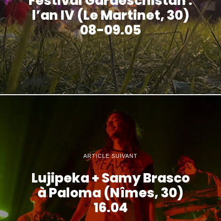
Festival Gardéschistan :
l’an IV (Le Martinet, 30)
08-09.05
ARTICLE SUIVANT
Lujipeka + Samy Brasco
à Paloma (Nîmes, 30)
16.04