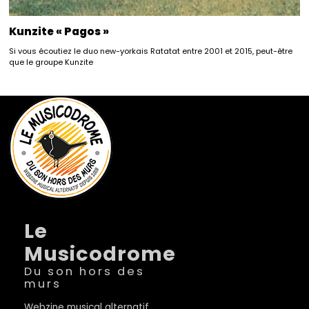
Kunzite « Pagos »
Si vous écoutiez le duo new-yorkais Ratatat entre 2001 et 2015, peut-être
que le groupe Kunzite
Le
Musicodrome
Du son hors des
murs
Webzine musical alternatif