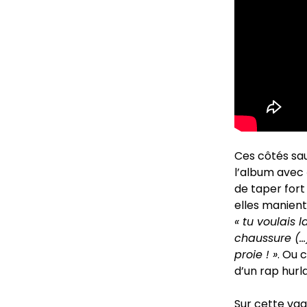
Ces côtés sau
l’album avec
de taper fort 
elles manient
« tu voulais 
chaussure (…)
proie ! »
. Ou 
d’un rap hurl
Sur cette vag