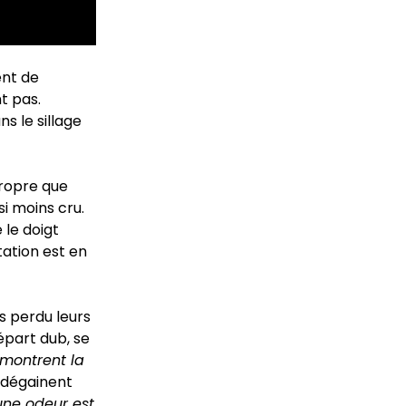
nt de
t pas.
ns le sillage
propre que
i moins cru.
 le doigt
tation est en
s perdu leurs
départ dub, se
 montrent la
dégainent
une odeur est