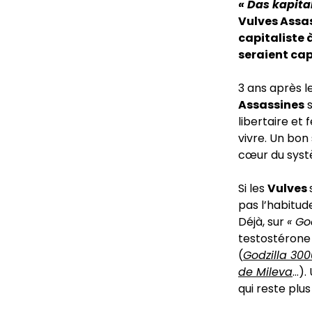
« Das kapital
Vulves Assa
capitaliste 
seraient cap
3 ans après l
Assassines
s
libertaire et 
vivre. Un bon 
cœur du systè
Si les
Vulves
pas l’habitud
Déjà, sur
« Go
testostérone
(
Godzilla 300
de Mileva
…).
qui reste plus