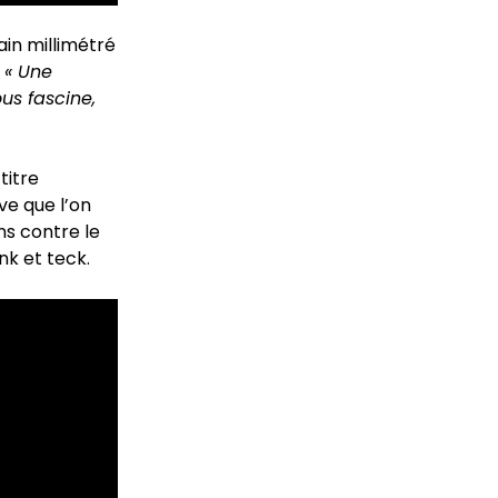
in millimétré
.
« Une
ous fascine,
titre
ve que l’on
ns contre le
nk et teck.