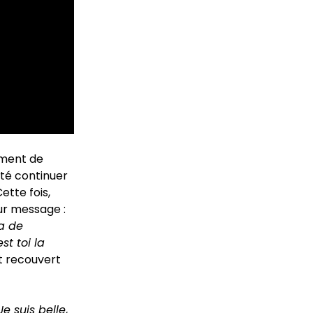
ement de
té continuer
Cette fois,
eur message :
ra de
t toi la
t recouvert
Je suis belle
,