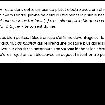
er
reste dans cette ambiance plutôt électro avec un refra
oit vers l’entre-jambe de ceux qui trainent trop sur le net
st bon pour les tartines (…) c’est simple, si le Maghreb v
at à tajine »
. Le ton est donné.
ps bien portés, l’électronique s’affirme davantage sur le 
l’album,
Das kapital
, qui reprend une posture plus agressi
uver sur des titres antérieurs. Les
Vulves
lâchent les chie
u’elles rejettent en bloc, avec un dégoût flirtant entre pu