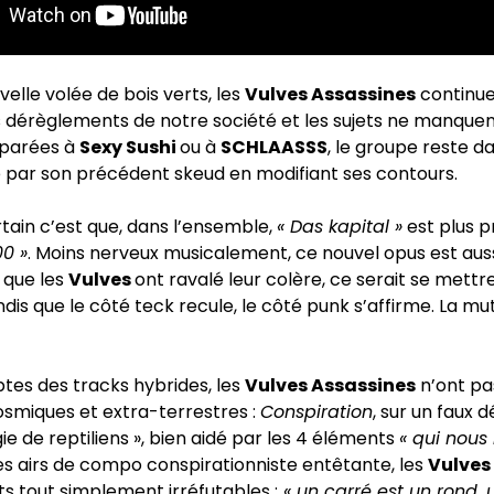
velle volée de bois verts, les
Vulves Assassines
continue
 dérèglements de notre société et les sujets ne manquen
parées à
Sexy Sushi
ou à
SCHLAASSS
, le groupe reste da
é par son précédent skeud en modifiant ses contours.
rtain c’est que, dans l’ensemble,
« Das kapital »
est plus 
00 »
. Moins nerveux musicalement, ce nouvel opus est auss
e que les
Vulves
ont ravalé leur colère, ce serait se mettre
ndis que le côté teck recule, le côté punk s’affirme. La mu
tes des tracks hybrides, les
Vulves Assassines
n’ont pa
smiques et extra-terrestres :
Conspiration
, sur un faux 
ie de reptiliens », bien aidé par les 4 éléments
« qui nous
ses airs de compo conspirationniste entêtante, les
Vulves
 tout simplement irréfutables :
« un carré est un rond, 