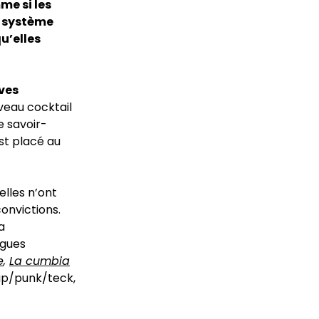
me si les
e système
u’elles
ves
veau cocktail
e savoir-
est placé au
lles n’ont
onvictions.
a
ngues
e
,
La cumbia
rap/punk/teck,