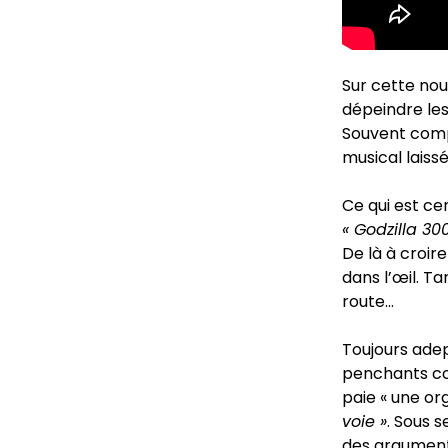
Sur cette nou
dépeindre les
Souvent com
musical laiss
Ce qui est ce
« Godzilla 30
De là à croir
dans l’œil. Ta
route…
Toujours adep
penchants co
paie « une org
voie »
. Sous 
des arguments