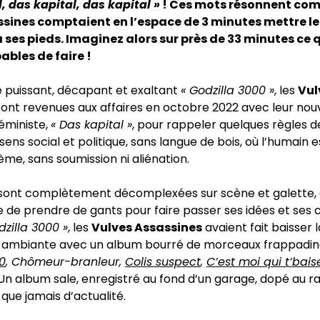
, das kapital, das kapital »
! Ces mots résonnent com
ssines comptaient en l’espace de 3 minutes mettre l
à ses pieds. Imaginez alors sur près de 33 minutes ce q
ables de faire !
e puissant, décapant et exaltant
« Godzilla 3000 »
, les
Vul
ont revenues aux affaires en octobre 2022 avec leur nou
féministe,
« Das kapital »
, pour rappeler quelques règles d
sens social et politique, sans langue de bois, où l’humain 
me, sans soumission ni aliénation.
sont complètement décomplexées sur scène et galette, e
e de prendre de gants pour faire passer ses idées et ses c
dzilla 3000 »
, les
Vulves Assassines
avaient fait baisser l
 ambiante avec un album bourré de morceaux frappadi
0
, Chômeur-branleur,
Colis suspect
,
C’est moi qui t’bais
 Un album sale, enregistré au fond d’un garage, dopé au 
 que jamais d’actualité.