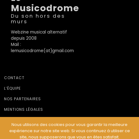
Musicodrome
Du son hors des
murs
Webzine musical alternatif
depuis 2008
Mail :
lemusicodrome(at)gmail.com
CONTACT
L’ÉQUIPE
NOS PARTENAIRES
MENTIONS LÉGALES
Nous utilisons des cookies pour vous garantir la meilleure
expérience sur notre site web. Si vous continuez à utiliser ce
© Le Musicodrome 2022 - Webdesign :
Cereal Concept
site, nous supposerons que vous en êtes satisfait.