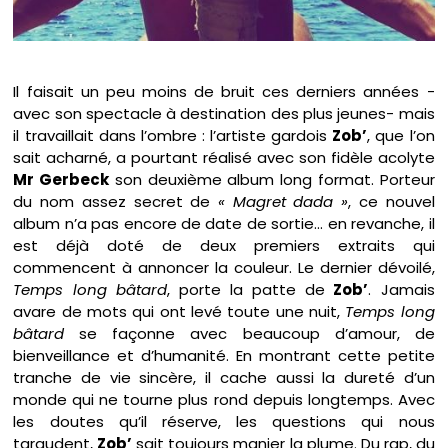
Il faisait un peu moins de bruit ces derniers années -
avec son spectacle à destination des plus jeunes- mais
il travaillait dans l’ombre : l’artiste gardois
Zob’
, que l’on
sait acharné, a pourtant réalisé avec son fidèle acolyte
Mr Gerbeck
son deuxième album long format. Porteur
du nom assez secret de
« Magret dada »
, ce nouvel
album n’a pas encore de date de sortie… en revanche, il
est déjà doté de deux premiers extraits qui
commencent à annoncer la couleur. Le dernier dévoilé,
Temps long bâtard
, porte la patte de
Zob’
. Jamais
avare de mots qui ont levé toute une nuit,
Temps long
bâtard
se façonne avec beaucoup d’amour, de
bienveillance et d’humanité. En montrant cette petite
tranche de vie sincère, il cache aussi la dureté d’un
monde qui ne tourne plus rond depuis longtemps. Avec
les doutes qu’il réserve, les questions qui nous
taraudent,
Zob’
sait toujours manier la plume. Du rap, du