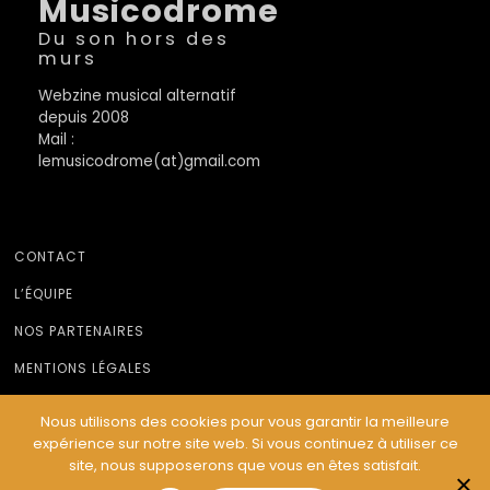
Musicodrome
Du son hors des
murs
Webzine musical alternatif
depuis 2008
Mail :
lemusicodrome(at)gmail.com
CONTACT
L’ÉQUIPE
NOS PARTENAIRES
MENTIONS LÉGALES
Nous utilisons des cookies pour vous garantir la meilleure
expérience sur notre site web. Si vous continuez à utiliser ce
© Le Musicodrome 2022 - Webdesign :
Cereal Concept
site, nous supposerons que vous en êtes satisfait.