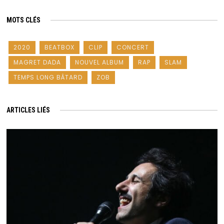
MOTS CLÉS
2020
BEATBOX
CLIP
CONCERT
MAGRET DADA
NOUVEL ALBUM
RAP
SLAM
TEMPS LONG BÂTARD
ZOB
ARTICLES LIÉS