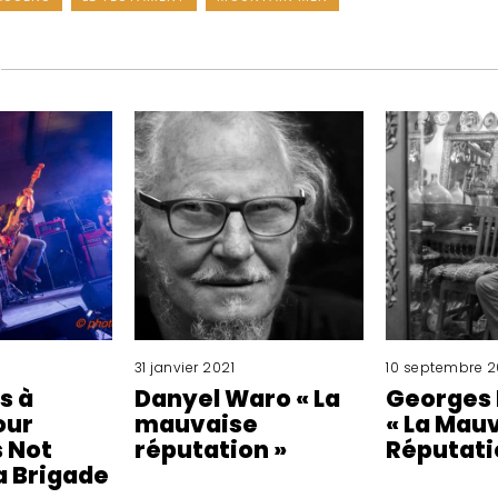
31 janvier 2021
10 septembre 2
s à
Danyel Waro « La
Georges 
our
mauvaise
« La Mau
 Not
réputation »
Réputati
a Brigade