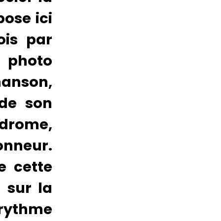
ose ici
ois par
 photo
hanson,
 de son
odrome,
onneur.
e cette
 sur la
 rythme