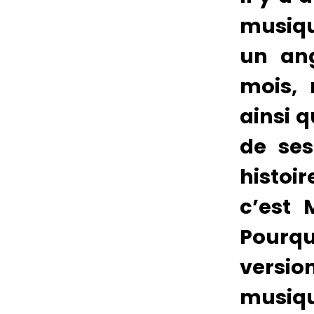
musiqu
un ang
mois,
ainsi 
de ses
histoi
c’est 
Pourq
versio
musiqu