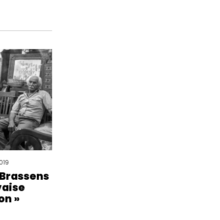
019
Brassens
vaise
on »