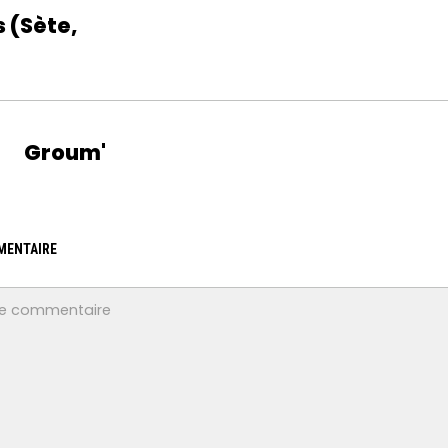
 (Sète,
Groum'
MENTAIRE