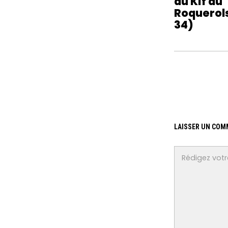
du Kif au
Roquerols
34)
LAISSER UN COM