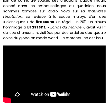
loin de connaître toutes ses créations. L’autre matin,
coincé dans les embouteillages du quotidien, nous
sommes tombés sur Radio Nova sur
La mauvaise
réputation
, sa revisite à la sauce maloya d’un des
« classiques » de
Brassens
. Un régal ! En 2011, un album
hommage à
Brassens
,
« Echos du monde »
, avait vu 14
de ses chansons revisitées par des artistes des quatre
coins du globe en mode world. Ce morceau en est issu.