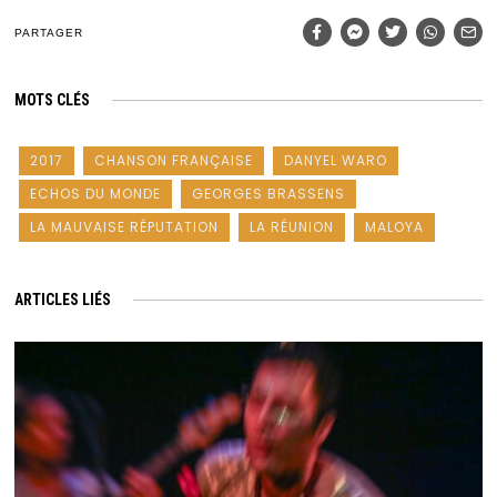
PARTAGER
MOTS CLÉS
2017
CHANSON FRANÇAISE
DANYEL WARO
ECHOS DU MONDE
GEORGES BRASSENS
LA MAUVAISE RÉPUTATION
LA RÉUNION
MALOYA
ARTICLES LIÉS