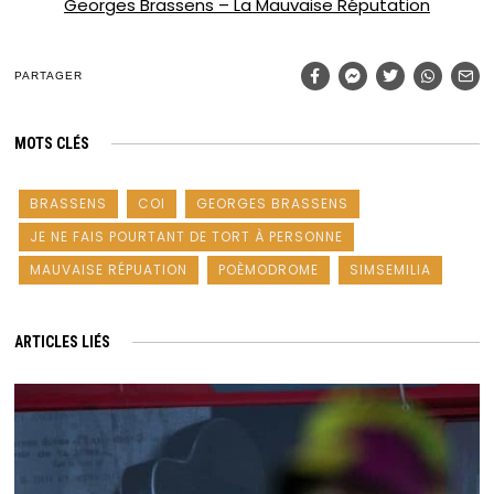
Georges Brassens – La Mauvaise Réputation
PARTAGER
MOTS CLÉS
BRASSENS
COI
GEORGES BRASSENS
JE NE FAIS POURTANT DE TORT À PERSONNE
MAUVAISE RÉPUATION
POÈMODROME
SIMSEMILIA
ARTICLES LIÉS