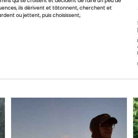
emins qui se croisent et décident de faire un peu de
uences, ils dérivent et tâtonnent, cherchent et
dent ou jettent, puis choisissent,