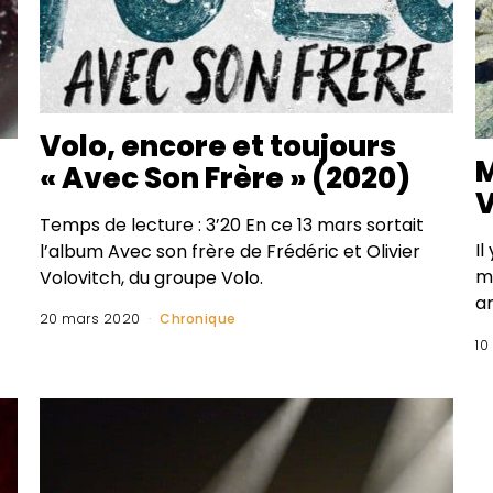
Volo, encore et toujours
M
« Avec Son Frère » (2020)
V
Temps de lecture : 3’20 En ce 13 mars sortait
I
l’album Avec son frère de Frédéric et Olivier
m
Volovitch, du groupe Volo.
an
20 mars 2020
Chronique
10