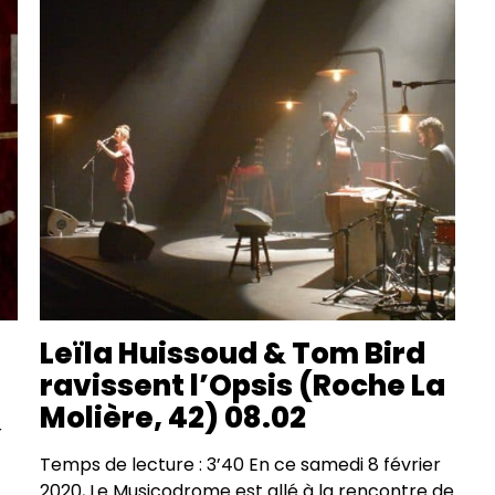
Leïla Huissoud & Tom Bird
ravissent l’Opsis (Roche La
Molière, 42) 08.02
r
Temps de lecture : 3’40 En ce samedi 8 février
2020, Le Musicodrome est allé à la rencontre de