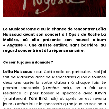
Le Musicodrome a eu la chance de rencontrer Leïla
Huissoud avant son
concert
à l’Opsis de Roche La
Molière, où elle présente son nouvel album
« Auguste »
. Une artiste entière, sans barrière, au
regard concentré et à la réponse sincère.
Ce soir tu joues à domicile ?
Leïla Huissoud
: oui. Cette salle en particulier… Moi j’ai
fait deux albums, donc deux spectacles qu’on a tournés
deux ans après la sortie d’album à chaque fois. Le
premier spectacle (
l’Ombre
, ndlr), on a fait une
résidence ici pour bosser le spectacle avec
Kevin
(maintenant
Tom Bird
, ndlr) et après on est revenu
jouer
l’Ombre
ici. Et le spectacle qu’on joue ce soir, on a