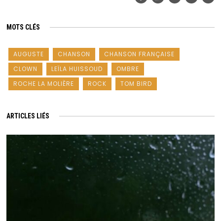
MOTS CLÉS
AUGUSTE
CHANSON
CHANSON FRANÇAISE
CLOWN
LEÏLA HUISSOUD
OMBRE
ROCHE LA MOLIÈRE
ROCK
TOM BIRD
ARTICLES LIÉS