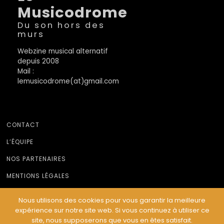
Musicodrome
Du son hors des
murs
Webzine musical alternatif
depuis 2008
Mail :
lemusicodrome(at)gmail.com
CONTACT
L’ÉQUIPE
NOS PARTENAIRES
MENTIONS LÉGALES
Nous utilisons des cookies pour vous garantir la meilleure
expérience sur notre site web. Si vous continuez à utiliser ce
© Le Musicodrome 2022 - Webdesign :
Cereal Concept
site, nous supposerons que vous en êtes satisfait.