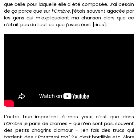
que celle pour laquelle elle a été composée. J’ai besoin
de ça parce que sur
l’Ombre
, j’étais souvent agacée par
les gens qui m’expliquaient ma chanson alors que ce
n’était pas du tout ce que j’avais écrit [rires].
L’autre truc important à mes yeux, c’est que dans
l’Ombre
je parle de drames – qui n’en sont pas, souvent
des petits chagrins d’amour – j’en fais des trucs qui
tordent, des
« Pourquoi moi ? »
, c’est horriiible etc. Alors