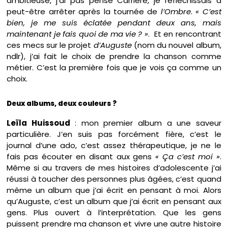
ambitieuse, j’ai pas pensé Carrière, je réfléchissais à
peut-être arrêter après la tournée de
l’Ombre
.
« C’est
bien, je me suis éclatée pendant deux ans, mais
maintenant je fais quoi de ma vie ? »
. Et en rencontrant
ces mecs sur le projet
d’Auguste
(nom du nouvel album,
ndlr), j’ai fait le choix de prendre la chanson comme
métier. C’est la première fois que je vois ça comme un
choix.
Deux albums, deux couleurs ?
Leïla Huissoud
: mon premier album a une saveur
particulière. J’en suis pas forcément fière, c’est le
journal d’une ado, c’est assez thérapeutique, je ne le
fais pas écouter en disant aux gens
« Ça c’est moi »
.
Même si au travers de mes histoires d’adolescente j’ai
réussi à toucher des personnes plus âgées, c’est quand
même un album que j’ai écrit en pensant à moi. Alors
qu’Auguste, c’est un album que j’ai écrit en pensant aux
gens. Plus ouvert à l’interprétation. Que les gens
puissent prendre ma chanson et vivre une autre histoire