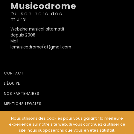
Musicodrome
Du son hors des
murs
Webzine musical alternatif
depuis 2008
Mail :
lemusicodrome(at)gmail.com
CONTACT
L’ÉQUIPE
NOS PARTENAIRES
MENTIONS LÉGALES
Nous utilisons des cookies pour vous garantir la meilleure
expérience sur notre site web. Si vous continuez à utiliser ce
© Le Musicodrome 2022 - Webdesign :
Cereal Concept
site, nous supposerons que vous en êtes satisfait.