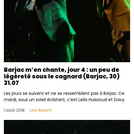
Barjac m’en chante, jour 4 : un peu de
légèreté sous le cagnard (Barjac, 30)
31.07
Les jours se suivent et ne se ressemblent pas à Barjac. Ce
mardi, sous un soleil éclatant, c’est Leïla Huissoud et Davy
1 août 2018
Live Report