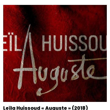
Leïla Huissoud « Auguste » (2018)