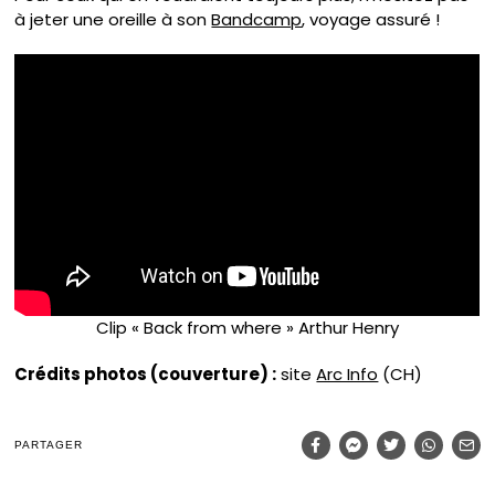
à jeter une oreille à son
Bandcamp
, voyage assuré !
Clip « Back from where » Arthur Henry
Crédits photos (couverture) :
site
Arc Info
(CH)
PARTAGER