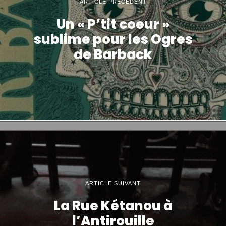
ARTICLE PRÉCÉDENT
Un « P’tit coeur »
sublime pour les Ogres
de Barback
ARTICLE SUIVANT
La Rue Kétanou à
l’Antirouille