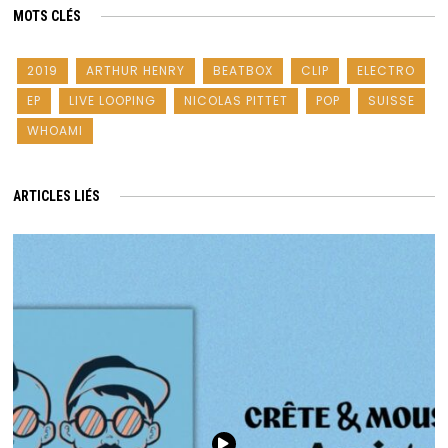
MOTS CLÉS
2019
ARTHUR HENRY
BEATBOX
CLIP
ELECTRO
EP
LIVE LOOPING
NICOLAS PITTET
POP
SUISSE
WHOAMI
ARTICLES LIÉS