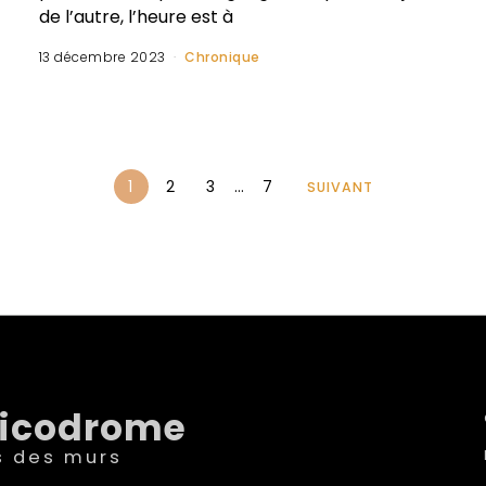
de l’autre, l’heure est à
13 décembre 2023
Chronique
1
2
3
…
7
SUIVANT
sicodrome
s des murs