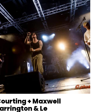
ourting + Maxwell
arrington & Le