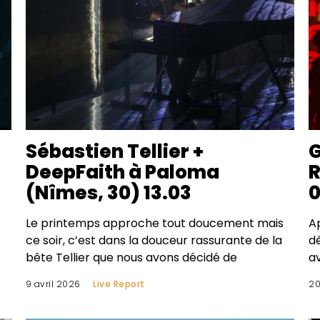
Sébastien Tellier +
G
DeepFaith à Paloma
R
(Nîmes, 30) 13.03
0
Le printemps approche tout doucement mais
Ap
ce soir, c’est dans la douceur rassurante de la
d
bête Tellier que nous avons décidé de
av
9 avril 2026
Live Report
20