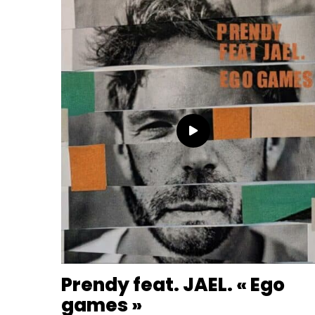
Prendy feat. JAEL. « Ego
games »