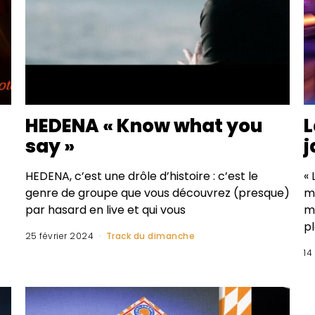
HEDENA « Know what you
L
say »
j
HEDENA, c’est une drôle d’histoire : c’est le
«
genre de groupe que vous découvrez (presque)
me
par hasard en live et qui vous
m
p
25 février 2024
Track du dimanche
14