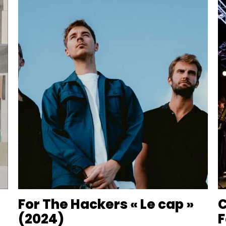
For The Hackers « Le cap »
C
(2024)
F