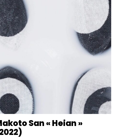
akoto San « Heian »
2022)