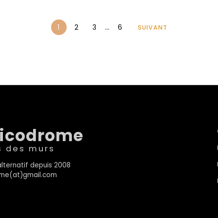
1
2
3
…
6
SUIVANT
sicodrome
s des murs
lternatif depuis 2008
rome(at)gmail.com