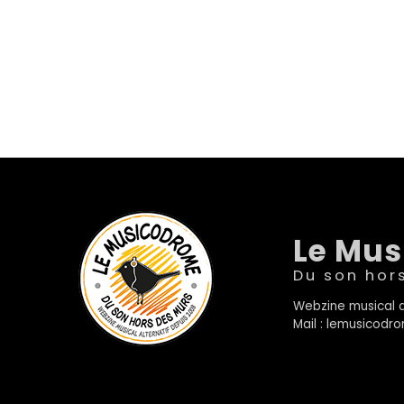
Le Mu
Du son hor
Webzine musical a
Mail : lemusicod