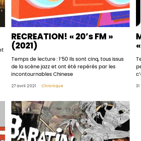
RECREATION! « 20’s FM »
M
(2021)
«
et
Temps de lecture : 1’50 Ils sont cinq, tous issus
T
de la scène jazz et ont été repérés par les
pe
incontournables Chinese
c
27 avril 2021
Chronique
31