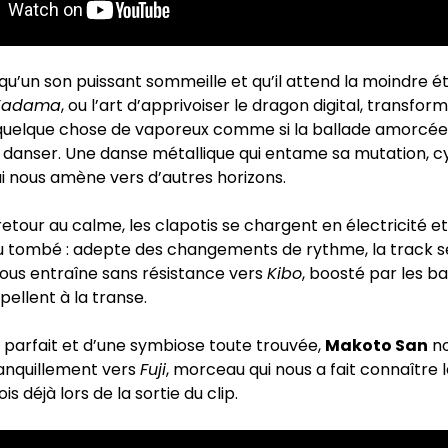
qu’un son puissant sommeille et qu’il attend la moindre ét
Kadama
, ou l’art d’apprivoiser le dragon digital, transfor
quelque chose de vaporeux comme si la ballade amorcée
danser. Une danse métallique qui entame sa mutation, cy
ui nous amène vers d’autres horizons.
 retour au calme, les clapotis se chargent en électricité 
u tombé : adepte des changements de rythme, la track s
 nous entraîne sans résistance vers
Kibo
, boosté par les ba
pellent à la transe.
e parfait et d’une symbiose toute trouvée,
Makoto San
n
nquillement vers
Fuji
, morceau qui nous a fait connaître l
s déjà lors de la sortie du clip.