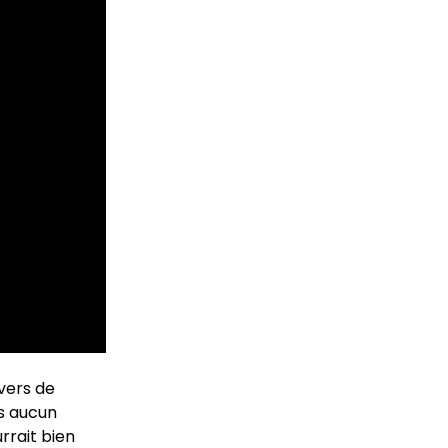
ivers de
ns aucun
urrait bien