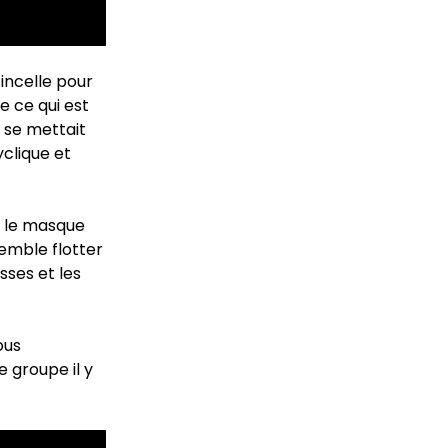
incelle pour
me ce qui est
 se mettait
clique et
et le masque
emble flotter
sses et les
ous
e groupe il y