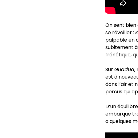
On sent bien 
se réveiller :
palpable en 
subitement à 
frénétique, q
Sur
Guadua
,
est à nouvea
dans l’air et
percus qui ap
D’un équilibr
embarque tra
a quelques moi