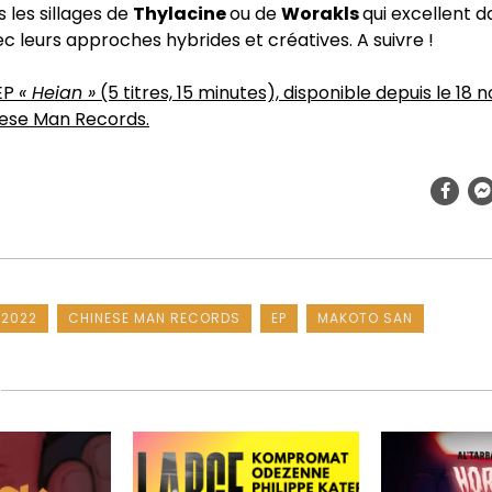
s les sillages de
Thylacine
ou de
Worakls
qui excellent d
 leurs approches hybrides et créatives. A suivre !
EP
« Heian »
(5 titres, 15 minutes), disponible depuis le 18
nese Man Records.
 2022
CHINESE MAN RECORDS
EP
MAKOTO SAN