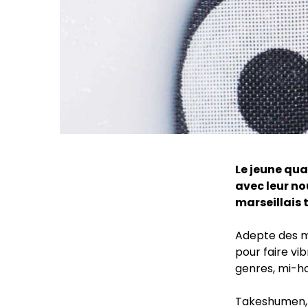
Le jeune qua
avec leur no
marseillais 
Adepte des m
pour faire vi
genres, mi-
Takeshumen, e