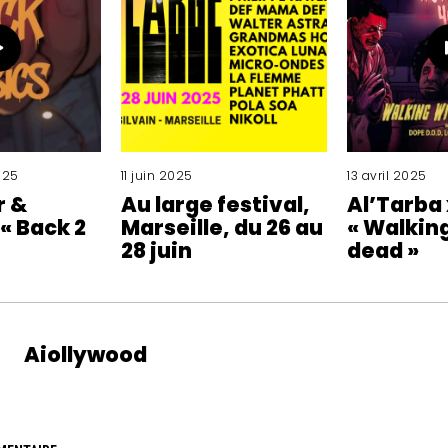
025
11 juin 2025
13 avril 2025
r &
Au large festival,
Al’Tarba
« Back 2
Marseille, du 26 au
« Walking
28 juin
dead »
Aiollywood