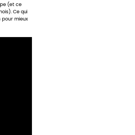
upe (et ce
ois). Ce qui
es pour mieux