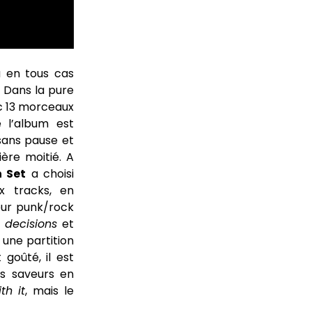
a en tous cas
! Dans la pure
c 13 morceaux
e l’album est
 sans pause et
ère moitié. A
 Set
a choisi
x tracks, en
eur punk/rock
 decisions
et
 une partition
goûté, il est
es saveurs en
th it
, mais le