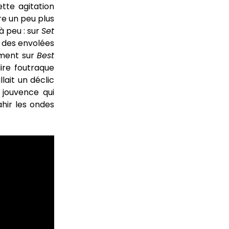
tte agitation
re un peu plus
à peu : sur
Set
à des envolées
ement sur
Best
ire foutraque
llait un déclic
 jouvence qui
ahir les ondes