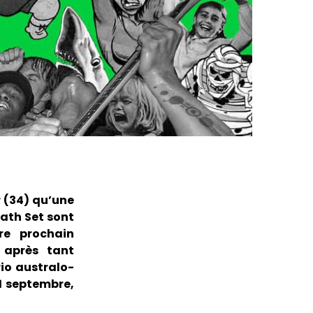
r (34) qu’une
eath Set sont
re prochain
 après tant
io australo-
11 septembre,