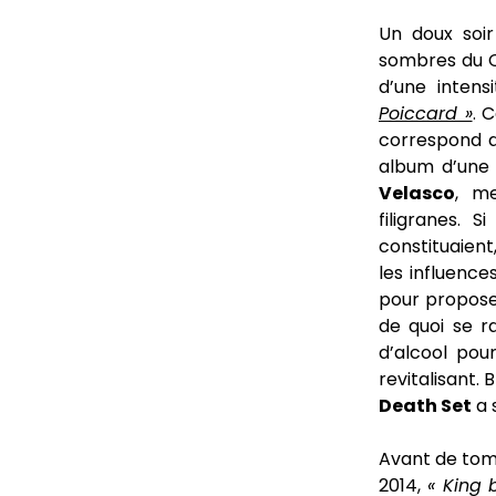
Un doux soir
sombres du Ca
d’une inten
Poiccard »
. 
correspond a
album d’une 
Velasco
, me
filigranes. S
constituaient
les influenc
pour proposer
de quoi se ra
d’alcool pou
revitalisant.
Death Set
a 
Avant de tomb
2014,
« King 