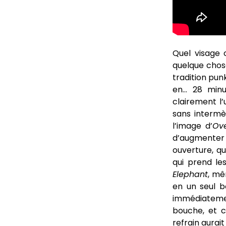
Quel visage
quelque chose
tradition pun
en… 28 minut
clairement l’
sans intermè
l’image d’
Ov
d’augmenter
ouverture, q
qui prend le
Elephant
, mê
en un seul b
immédiatemen
bouche, et 
refrain aurai