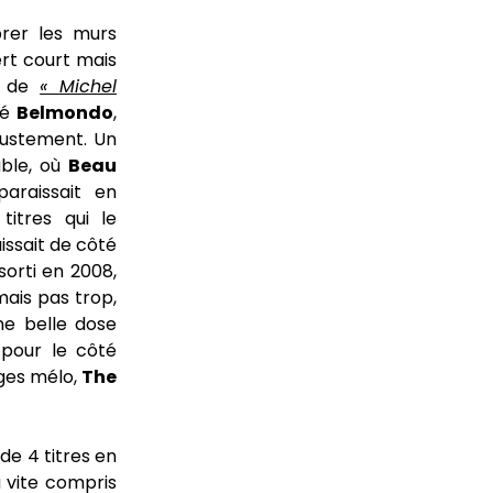
brer les murs
ert court mais
om de
« Michel
té
Belmondo
,
justement. Un
able, où
Beau
araissait en
 titres qui le
aissait de côté
sorti en 2008,
mais pas trop,
une belle dose
 pour le côté
ages mélo,
The
 de 4 titres en
a vite compris