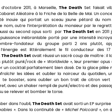
 d’octobre 2011, à Marseille,
The Death
Set faisait vi
baret Aléatoire à la Friche de la Belle de Mai. Un conc
sité inouïe qui portait un sceau jaune pétard du n
Ce nom, outre l’interprétation du monsieur par le regret
ussi au second opus sorti par
The Death Set
en 2011 
puissance inébranlable porté par une intensité incroy
mbre-fondateur du groupe parti 2 ans plutôt, app
i l’énergie est littéralement le fil conducteur des 17
,
The Death Set
avait réussi un sacré coup de maître : il l
es plutôt punk/rock de
« Worldwide »
, leur premier opus 
 un cocktail parfaitement bien dosé. De la glace pilée 
fraîchir les idées et oublier la noirceur du quotidien, 
r te booster, sans oublier un bon trait de citron vert
 Bref, avec un shaker rempli de punk/electro et des pass
su se relever et bomber le torse.
er dans l’oubli,
The Death Set
avait sorti un EP surprise
babies »
. Dans la continuité de
« Michel Poiccard »
, on 