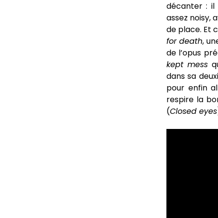
décanter : i
assez noisy, 
de place. Et c
for death
, u
de l’opus pr
kept mess
qu
dans sa deuxiè
pour enfin al
respire la bo
(
Closed eyes