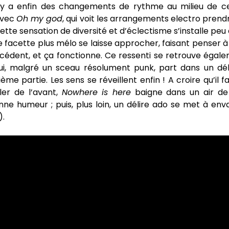
l y a enfin des changements de rythme au milieu de ce
avec
Oh my god
, qui voit les arrangements electro prend
ette sensation de diversité et d’éclectisme s’installe peu 
ne facette plus mélo se laisse approcher, faisant penser 
écédent, et ça fonctionne. Ce ressenti se retrouve égal
i, malgré un sceau résolument punk, part dans un dél
me partie. Les sens se réveillent enfin ! A croire qu’il fa
ler de l’avant,
Nowhere is here
baigne dans un air de
nne humeur ; puis, plus loin, un délire ado se met à env
).