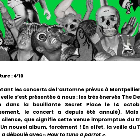
ure : 4’10
etant les concerts de l’automne prévus à Montpellie
velle s’est présentée à nous : les très énervés The D
 dans la bouillante Secret Place le 14 octob
sement, le concert a depuis été annulé). Mais
 silence, que signifie cette venue impromptue du tr
Un nouvel album, forcément ! En effet, la veille du 
t a déboulé avec
« How to tune a parrot »
.