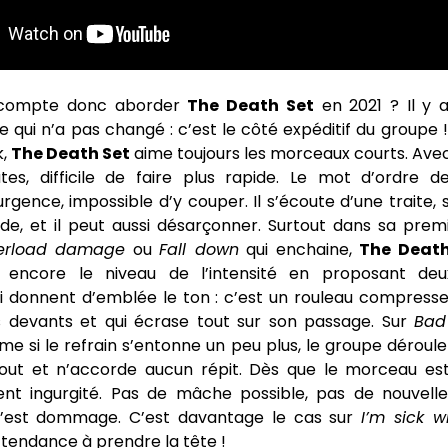
 compte donc aborder
The Death Set
en 2021 ? Il y 
 qui n’a pas changé : c’est le côté expéditif du groupe 
k,
The Death Set
aime toujours les morceaux courts. Ave
es, difficile de faire plus rapide. Le mot d’ordre d
urgence, impossible d’y couper. Il s’écoute d’une traite,
de, et il peut aussi désarçonner. Surtout dans sa premi
erload damage
ou
Fall down
qui enchaine,
The Death
 encore le niveau de l’intensité en proposant deu
ui donnent d’emblée le ton : c’est un rouleau compress
s devants et qui écrase tout sur son passage. Sur
Bad
me si le refrain s’entonne un peu plus, le groupe déroule
out et n’accorde aucun répit. Dès que le morceau est 
t ingurgité. Pas de mâche possible, pas de nouvell
c’est dommage. C’est davantage le cas sur
I’m sick wi
t tendance à prendre la tête !