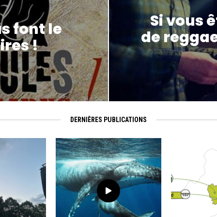
Si vous 
 font le
de reggae
res !
DERNIÈRES PUBLICATIONS