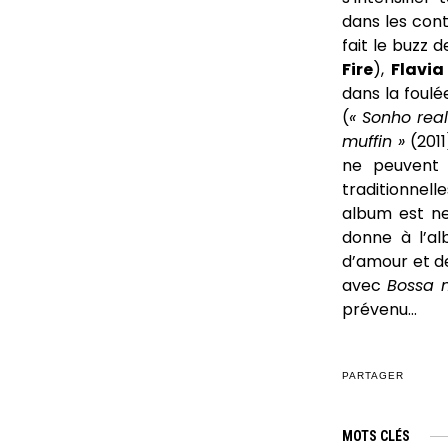
dans les cont
fait le buzz 
Fire
),
Flavia
dans la foulé
(
« Sonho real
muffin »
(2011
ne peuvent 
traditionnel
album est ne
donne à l’al
d’amour et de
avec
Bossa m
prévenu…
PARTAGER
MOTS CLÉS