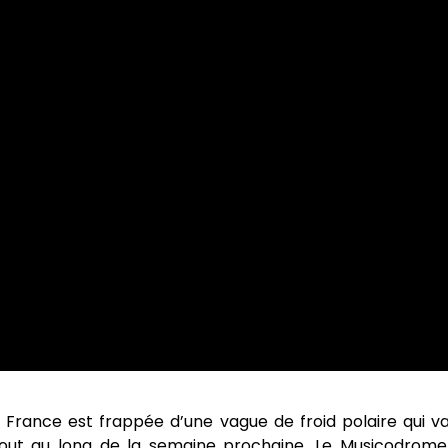
 France est frappée d’une vague de froid polaire qui va 
r tout au long de la semaine prochaine, Le Musicodro