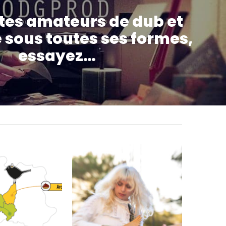
êtes amateurs de dub et
 sous toutes ses formes,
essayez…