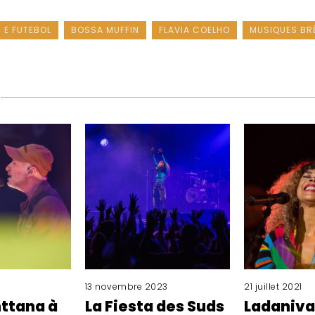
 E FUTEBOL
BOSSA MUFFIN
FLAVIA COELHO
MUSIQUES BRÉ
13 novembre 2023
21 juillet 2021
ttana à
La Fiesta des Suds
Ladaniva 