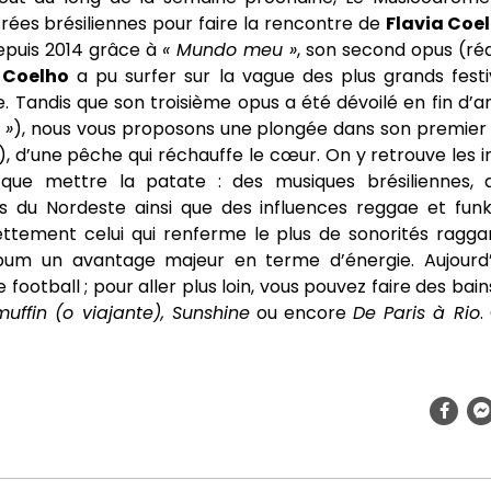
rées brésiliennes pour faire la rencontre de
Flavia Coe
depuis 2014 grâce à
« Mundo meu »
, son second opus (ré
 Coelho
a pu surfer sur la vague des plus grands festi
e. Tandis que son troisième opus a été dévoilé en fin d’
 »
), nous vous proposons une plongée dans son premier
), d’une pêche qui réchauffe le cœur. On y retrouve les i
que mettre la patate : des musiques brésiliennes, 
les du Nordeste ainsi que des influences reggae et fun
ttement celui qui renferme le plus de sonorités raggam
bum un avantage majeur en terme d’énergie. Aujourd’
 football ; pour aller plus loin, vous pouvez faire des bai
uffin (o viajante), Sunshine
ou encore
De Paris à Rio
.