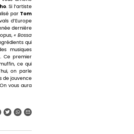
lho
. Si l’artiste
alisé par
Tom
vals d’Europe
année dernière
 opus,
« Bossa
ngrédients qui
des musiques
k. Ce premier
uffin, ce qui
hui, on parle
ns de jouvence
 On vous aura