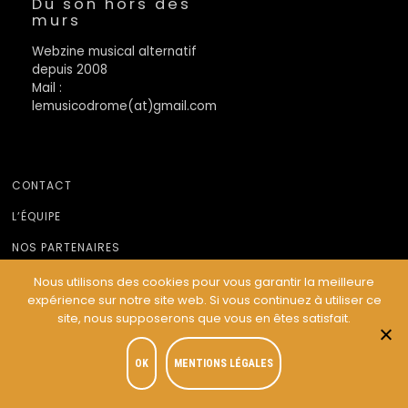
Du son hors des
murs
Webzine musical alternatif
depuis 2008
Mail :
lemusicodrome(at)gmail.com
CONTACT
L’ÉQUIPE
NOS PARTENAIRES
MENTIONS LÉGALES
Nous utilisons des cookies pour vous garantir la meilleure
expérience sur notre site web. Si vous continuez à utiliser ce
site, nous supposerons que vous en êtes satisfait.
© Le Musicodrome 2022 - Webdesign :
Cereal Concept
OK
MENTIONS LÉGALES