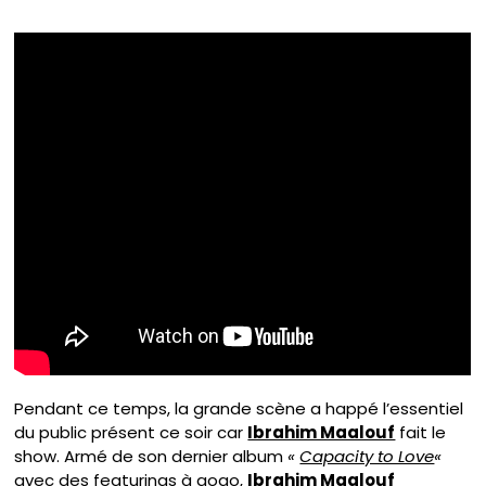
Pendant ce temps, la grande scène a happé l’essentiel
du public présent ce soir car
Ibrahim Maalouf
fait le
show. Armé de son dernier album
«
Capacity to Love
«
avec des featurings à gogo,
Ibrahim Maalouf