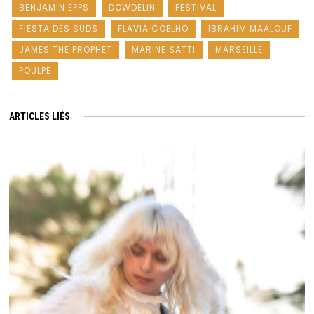
BENJAMIN EPPS
DOWDELIN
FESTIVAL
FIESTA DES SUDS
FLAVIA COELHO
IBRAHIM MAALOUF
JAMES THE PROPHET
MARINE SATTI
MARSEILLE
POULPE
ARTICLES LIÉS