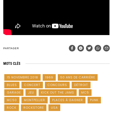
PARTAGER
MOTS CLÉS
15 NOVEMBRE 2018
1969
50 ANS DE CARRIÈRE
BLUES
CONCERT
CONCOURS
DÉTROIT
GARAGE
JEU
KICK OUT THE JAMS
MC5
MC50
MONTPELLIER
PLACES À GAGNER
PUNK
ROCK
ROCKSTORE
USA