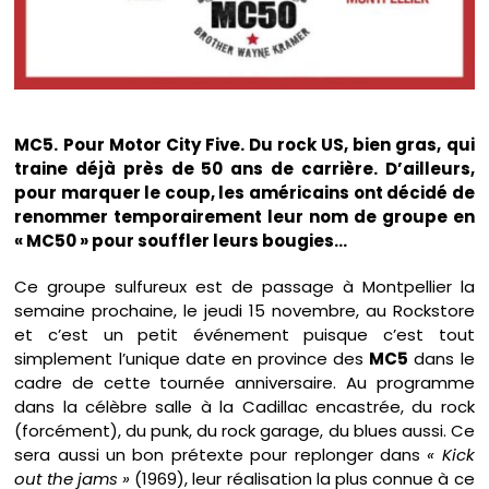
MC5. Pour Motor City Five. Du rock US, bien gras, qui
traine déjà près de 50 ans de carrière. D’ailleurs,
pour marquer le coup, les américains ont décidé de
renommer temporairement leur nom de groupe en
« MC50 » pour souffler leurs bougies…
Ce groupe sulfureux est de passage à Montpellier la
semaine prochaine, le jeudi 15 novembre, au Rockstore
et c’est un petit événement puisque c’est tout
simplement l’unique date en province des
MC5
dans le
cadre de cette tournée anniversaire. Au programme
dans la célèbre salle à la Cadillac encastrée, du rock
(forcément), du punk, du rock garage, du blues aussi. Ce
sera aussi un bon prétexte pour replonger dans
« Kick
out the jams »
(1969), leur réalisation la plus connue à ce