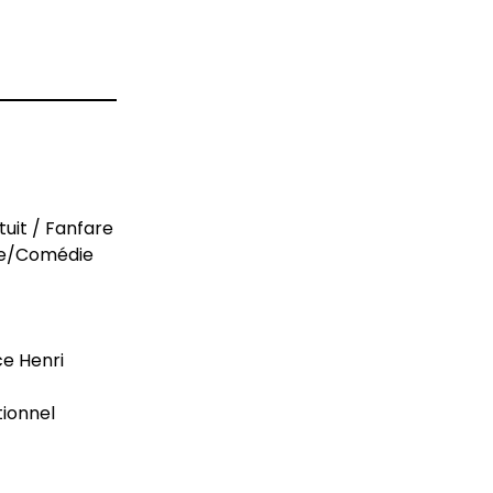
atuit / Fanfare
fare/Comédie
ce Henri
tionnel