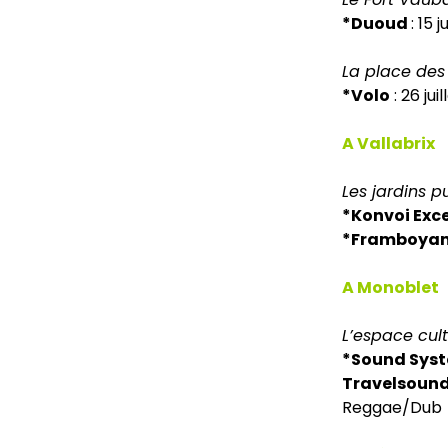
*Duoud
: 15 
La place des
*Volo
: 26 ju
A Vallabrix
Les jardins p
*Konvoi Exce
*Framboya
A Monoblet
L’espace cul
*Sound Syst
Travelsound
Reggae/Dub