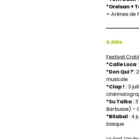
*Orelsan + 
= Arènes de 
A Alès
Festival Crat
*Calle Loca
:
*Don Qui ?
: 
musicale
*Clap !
: 3 ju
cinématogra
*Su Talka
: 3
Barbusse) – G
*Bilabal
: 4 
basque
Le Fort Vaub