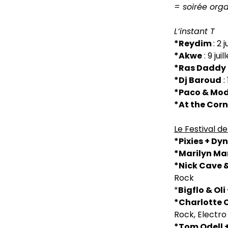
= soirée org
L’instant T
*Reydim
: 2 
*Akwe
: 9 jui
*Ras Daddy
*Dj Baroud
:
*Paco & Mo
*At the Corn
Le Festival d
*Pixies + D
*Marilyn Ma
*Nick Cave 
Rock
*
Bigflo & Oli
*Charlotte C
Rock, Electro
*Tom Odell 