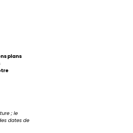
ons plans
s
otre
ure ; le
 des dates de