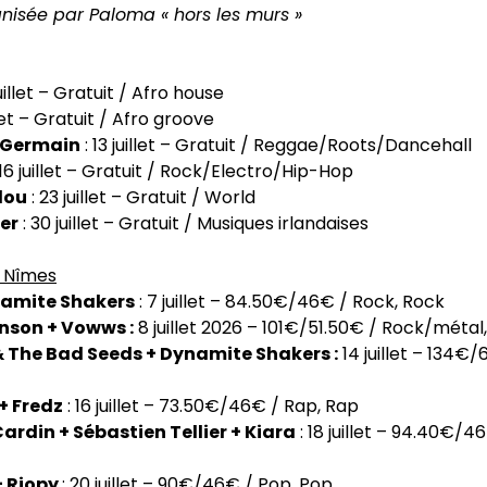
anisée par Paloma « hors les murs »
juillet – Gratuit / Afro house
llet – Gratuit / Afro groove
 Germain
: 13 juillet – Gratuit / Reggae/Roots/Dancehall
 16 juillet – Gratuit / Rock/Electro/Hip-Hop
dou
: 23 juillet – Gratuit / World
er
: 30 juillet – Gratuit / Musiques irlandaises
e Nîmes
ynamite Shakers
: 7 juillet – 84.50€/46€ / Rock, Rock
nson + Vowws :
8 juillet 2026 – 101€/51.50€ / Rock/métal
& The Bad Seeds + Dynamite Shakers :
14 juillet – 134€/
 + Fredz
: 16 juillet – 73.50€/46€ / Rap, Rap
ardin + Sébastien Tellier + Kiara
: 18 juillet – 94.40€/4
+ Riopy
: 20 juillet – 90€/46€ / Pop, Pop