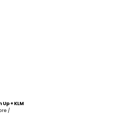
h Up + KLM
ibre /