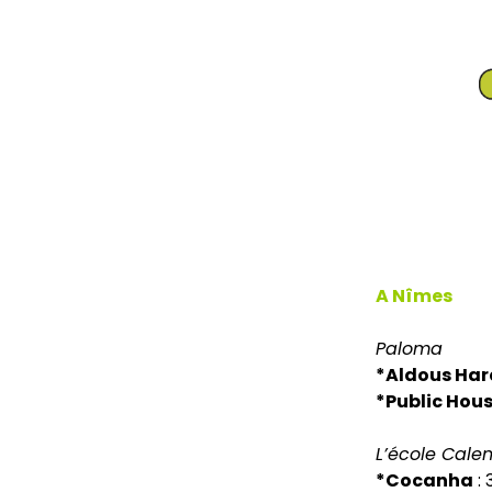
A Nîmes
Paloma
*Aldous Hard
*Public Hous
L’école Cale
*Cocanha
: 