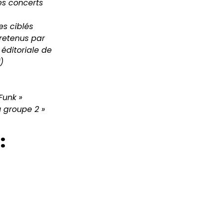
es concerts
es ciblés
retenus par
éditoriale de
)
Funk »
u groupe 2 »
: