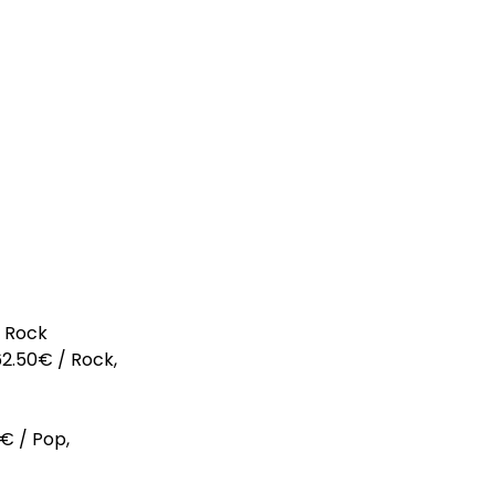
, Rock
62.50€ / Rock,
6€ / Pop,