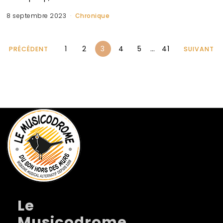
8 septembre 2023
Chronique
1
2
3
4
5
…
41
PRÉCÉDENT
SUIVANT
Le
Musicodrome