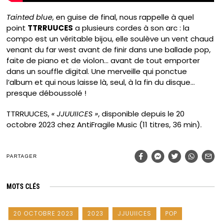
Tainted blue
, en guise de final, nous rappelle à quel
point
TTRRUUCES
a plusieurs cordes à son arc : la
compo est un véritable bijou, elle soulève un vent chaud
venant du far west avant de finir dans une ballade pop,
faite de piano et de violon… avant de tout emporter
dans un souffle digital. Une merveille qui ponctue
l’album et qui nous laisse là, seul, à la fin du disque…
presque déboussolé !
TTRRUUCES,
« JJUUIICES »
, disponible depuis le 20
octobre 2023 chez AntiFragile Music (11 titres, 36 min).
PARTAGER
MOTS CLÉS
20 OCTOBRE 2023
2023
JJUUIICES
POP