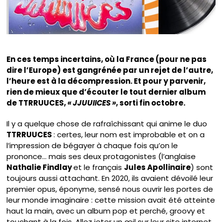
En ces temps incertains, où la France (pour ne pas
dire l’Europe) est gangrénée par un rejet de l’autre,
l’heure est à la décompression. Et pour y parvenir,
rien de mieux que d’écouter le tout dernier album
de TTRRUUCES,
« JJUUIICES »
, sorti fin octobre.
Il y a quelque chose de rafraîchissant qui anime le duo
TTRRUUCES
: certes, leur nom est improbable et on a
l’impression de bégayer à chaque fois qu’on le
prononce… mais ses deux protagonistes (l’anglaise
Nathalie Findlay
et le français
Jules Apollinaire
) sont
toujours aussi attachant. En 2020, ils avaient dévoilé leur
premier opus, éponyme, sensé nous ouvrir les portes de
leur monde imaginaire : cette mission avait été atteinte
haut la main, avec un album pop et perché, groovy et
touchant à la fois. Allez jeter un œil sur leur
site internet
,