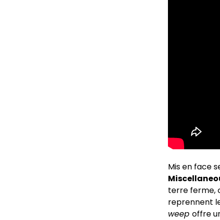
Mis en face s
Miscellane
terre ferme, 
reprennent le
weep
offre u