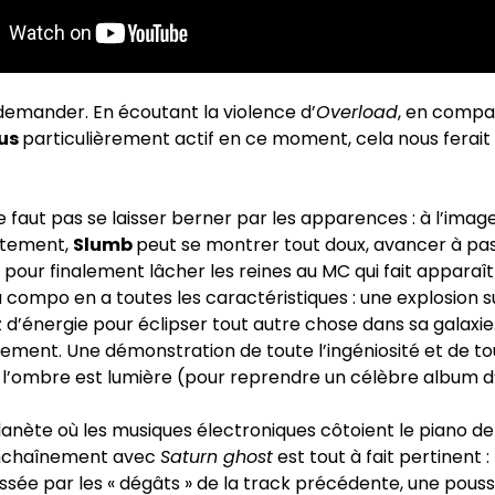
e demander. En écoutant la violence d’
Overload
, en compa
ous
particulièrement actif en ce moment, cela nous ferai
 ne faut pas se laisser berner par les apparences : à l’imag
stement,
Slumb
peut se montrer tout doux, avancer à pa
pour finalement lâcher les reines au MC qui fait apparaî
 compo en a toutes les caractéristiques : une explosion s
d’énergie pour éclipser tout autre chose dans sa galaxie…
tement. Une démonstration de toute l’ingéniosité et de to
ù l’ombre est lumière (pour reprendre un célèbre album d
anète où les musiques électroniques côtoient le piano de
’enchaînement avec
Saturn ghost
est tout à fait pertinent 
ssée par les « dégâts » de la track précédente, une poussi