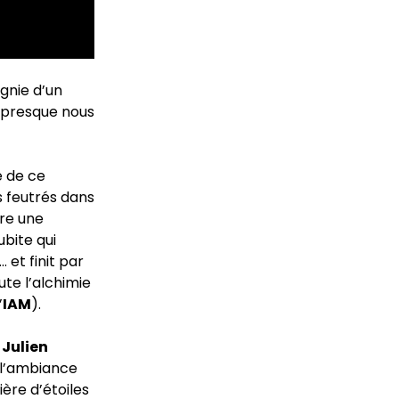
gnie d’un
t presque nous
e de ce
s feutrés dans
tre une
ubite qui
 et finit par
ute l’alchimie
’
IAM
).
Julien
: l’ambiance
ère d’étoiles