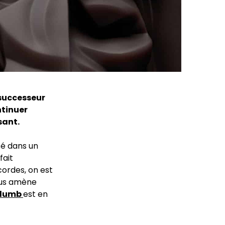
 successeur
ntinuer
sant.
é dans un
fait
ordes, on est
ous amène
Slumb
est en