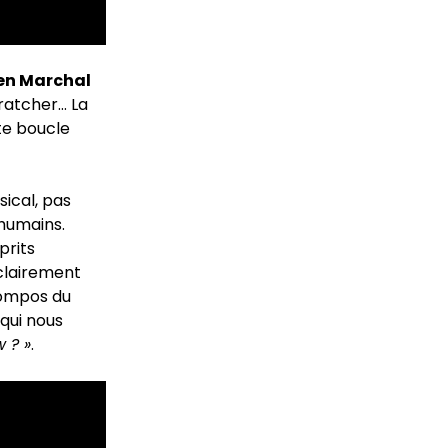
en Marchal
ratcher… La
tte boucle
ical, pas
 humains.
prits
 clairement
 compos du
 qui nous
 ? »
.