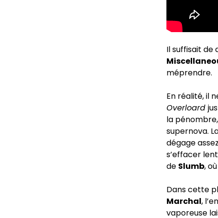
Il suffisait d
Miscellane
méprendre.
En réalité, il
Overloard
ju
la pénombre, 
supernova. La
dégage assez 
s’effacer len
de
Slumb
, o
Dans cette pl
Marchal
, l
vaporeuse lai