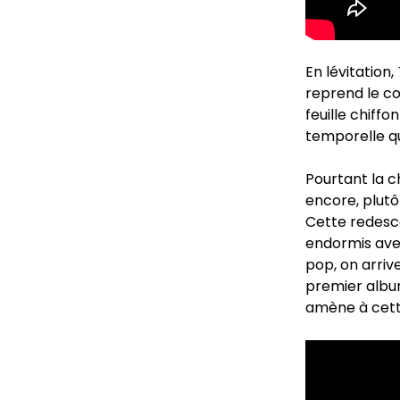
En lévitation,
reprend le co
feuille chiff
temporelle qu
Pourtant la 
encore, plutô
Cette redesc
endormis av
pop, on arriv
premier albu
amène à cett