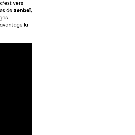
 c’est vers
ées de
Senbeï
,
ages
davantage la