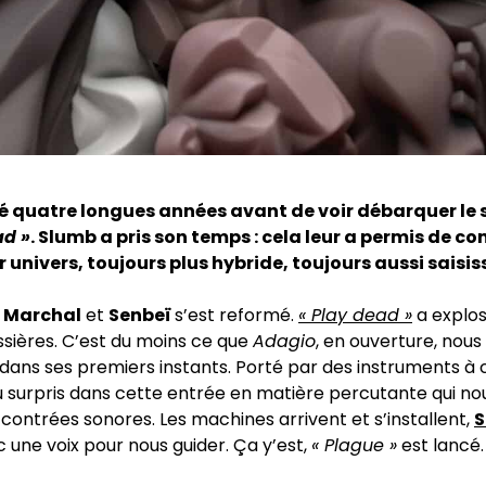
ulé quatre longues années avant de voir débarquer le
ad »
. Slumb a pris son temps : cela leur a permis de co
r univers, toujours plus hybride, toujours aussi saisis
n Marchal
et
Senbeï
s’est reformé.
« Play dead »
a explos
sières. C’est du moins ce que
Adagio
, en ouverture, nous 
ns ses premiers instants. Porté par des instruments à c
surpris dans cette entrée en matière percutante qui n
 contrées sonores. Les machines arrivent et s’installent,
c une voix pour nous guider. Ça y’est,
« Plague »
est lancé.