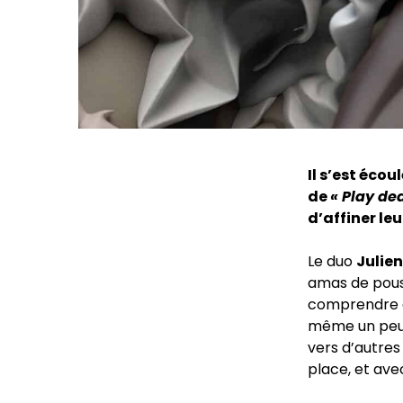
Il s’est éco
de
« Play de
d’affiner leu
Le duo
Julie
amas de pous
comprendre da
même un peu 
vers d’autres
place, et ave