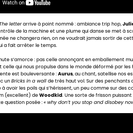
The letter
arrive à point nommé : ambiance trip hop,
Juli
ntrôle de la machine et une plume qui danse se met à sc
onnée ne changera rien, on ne voudrait jamais sortir de ce
i a fait arrêter le temps.
chute s’amorce : pas celle annonçant en emballement mus
t celle qui nous propulse dans le monde déformé par les
ente est bouleversante :
Aurus
, au chant, satellise nos es
ec un
Bricks in a wall
de très haut vol. Sur des penchants
e à avoir les poils qui s’hérissent, un peu comme sur des
m (excellent) de
Woodkid
. Une sorte de frisson puissant
e question posée :
« why don’t you stop and disobey now