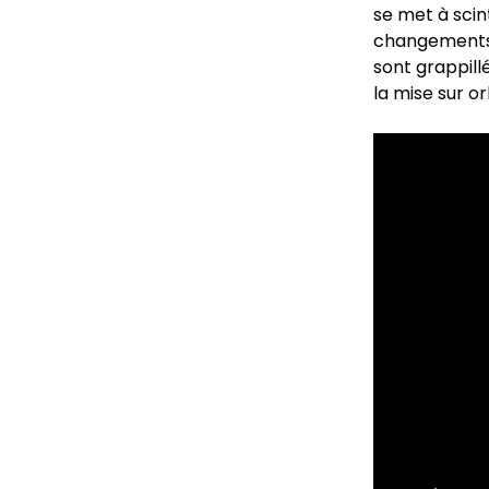
se met à scint
changements 
sont grappill
la mise sur or