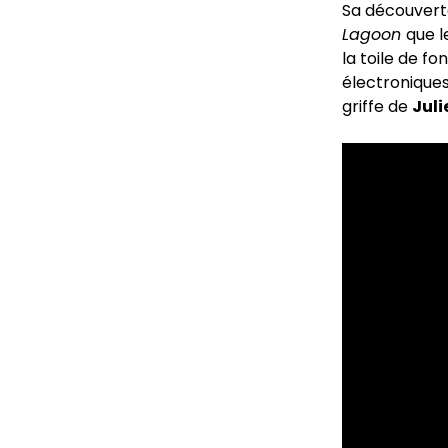
Sa découverte 
Lagoon
que l
la toile de fo
électroniques
griffe de
Jul