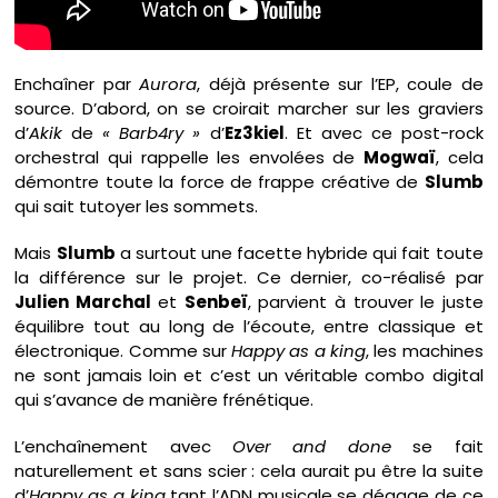
Enchaîner par
Aurora
, déjà présente sur l’EP, coule de
source. D’abord, on se croirait marcher sur les graviers
d’
Akik
de
« Barb4ry »
d’
Ez3kiel
. Et avec ce post-rock
orchestral qui rappelle les envolées de
Mogwaï
, cela
démontre toute la force de frappe créative de
Slumb
qui sait tutoyer les sommets.
Mais
Slumb
a surtout une facette hybride qui fait toute
la différence sur le projet. Ce dernier, co-réalisé par
Julien Marchal
et
Senbeï
, parvient à trouver le juste
équilibre tout au long de l’écoute, entre classique et
électronique. Comme sur
Happy as a king
, les machines
ne sont jamais loin et c’est un véritable combo digital
qui s’avance de manière frénétique.
L’enchaînement avec
Over and done
se fait
naturellement et sans scier : cela aurait pu être la suite
d’
Happy as a king
tant l’ADN musicale se dégage de ce