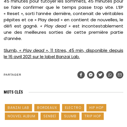
45 minutes pour tutoyer les sommets, 45 minutes pour
se faire confirmer que le temps passe trop vite. L’EP
« Reset », sorti l’année dernière, contenait de véritables
pépites et ce « Play dead » en contient de nouvelles, le
défi est gagné.
« Play dead »
est incontestablement
une des meilleures sorties de cette première partie
d’année.
Slumb,
« Play dead »
, 11 titres, 45 min, disponible depuis
le 16 avril 2021 sur le label Banzaï Lab.
PARTAGER
MOTS CLÉS
BANZAI LAB
BORDEAUX
ELECTRO
HIP HOP
NOUVEL ALBUM
SENBEÏ
SLUMB
TRIP HOP