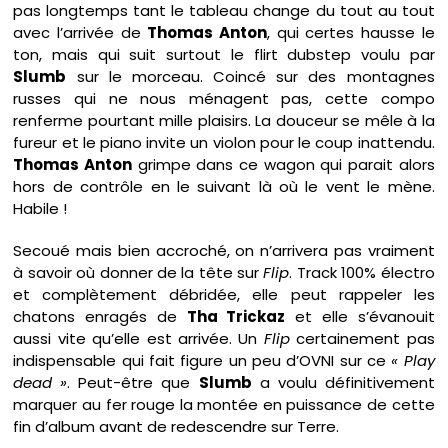
pas longtemps tant le tableau change du tout au tout
avec l’arrivée de
Thomas Anton
, qui certes hausse le
ton, mais qui suit surtout le flirt dubstep voulu par
Slumb
sur le morceau. Coincé sur des montagnes
russes qui ne nous ménagent pas, cette compo
renferme pourtant mille plaisirs. La douceur se mêle à la
fureur et le piano invite un violon pour le coup inattendu.
Thomas Anton
grimpe dans ce wagon qui parait alors
hors de contrôle en le suivant là où le vent le mène.
Habile !
Secoué mais bien accroché, on n’arrivera pas vraiment
à savoir où donner de la tête sur
Flip
. Track 100% électro
et complètement débridée, elle peut rappeler les
chatons enragés de
Tha Trickaz
et elle s’évanouit
aussi vite qu’elle est arrivée. Un
Flip
certainement pas
indispensable qui fait figure un peu d’OVNI sur ce
« Play
dead »
. Peut-être que
Slumb
a voulu définitivement
marquer au fer rouge la montée en puissance de cette
fin d’album avant de redescendre sur Terre.