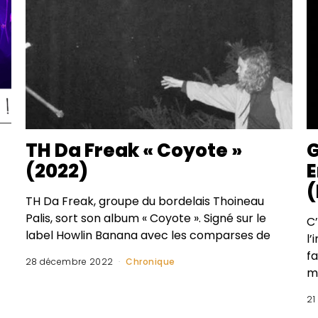
TH Da Freak « Coyote »
G
(2022)
E
(
TH Da Freak, groupe du bordelais Thoineau
Palis, sort son album « Coyote ». Signé sur le
C
label Howlin Banana avec les comparses de
l’
fa
28 décembre 2022
Chronique
m
21