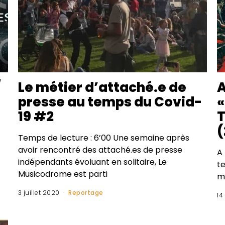
/
Le métier d’attaché.e de
A
presse au temps du Covid-
«
19 #2
T
(
Temps de lecture : 6’00 Une semaine après
avoir rencontré des attaché.es de presse
A 
indépendants évoluant en solitaire, Le
te
Musicodrome est parti
m
3 juillet 2020
Reportage
14