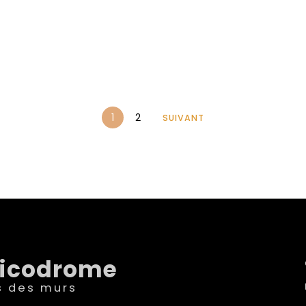
1
2
SUIVANT
sicodrome
s des murs