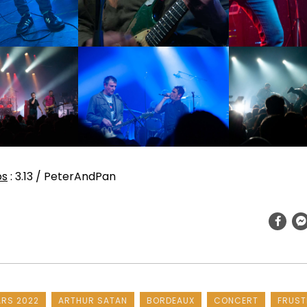
os
: 3.13 / PeterAndPan
ARS 2022
ARTHUR SATAN
BORDEAUX
CONCERT
FRUST