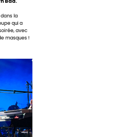
rn Bad.
 dans la
oupe qui a
soirée, avec
de masques !