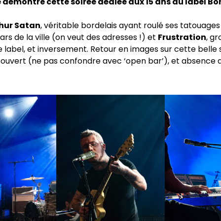
démontre cette soirée dédiée aux 15 ans du label Bo
hur Satan
, véritable bordelais ayant roulé ses tatouages
ars de la ville (on veut des adresses !) et
Frustration
, gr
e label, et inversement. Retour en images sur cette belle 
 ouvert (ne pas confondre avec ‘open bar’), et absence 