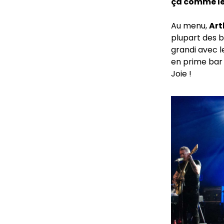
ça comme le 
Au menu,
Art
plupart des b
grandi avec l
en prime bar
Joie !