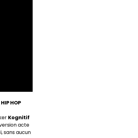
 HIP HOP
aker
Kognitif
version acte
ci, sans aucun