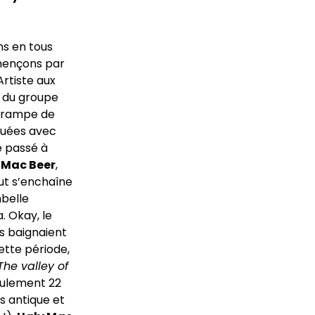
ns en tous
mmençons par
Artiste aux
j du groupe
e rampe de
quées avec
e passé à
 Mac Beer
,
ut s’enchaîne
mbelle
. Okay, le
es baignaient
ette période,
The valley of
seulement 22
is antique et