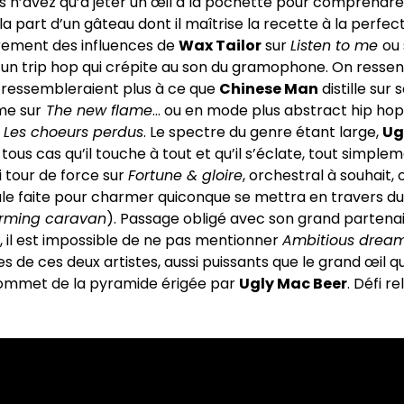
us n’avez qu’à jeter un œil à la pochette pour comprendre
e la part d’un gâteau dont il maîtrise la recette à la perfect
irement des influences de
Wax Tailor
sur
Listen to me
ou 
, un trip hop qui crépite au son du gramophone. On ress
 ressembleraient plus à ce que
Chinese Man
distille sur 
e sur
The new flame
… ou en mode plus abstract hip hop
r
Les choeurs perdus
. Le spectre du genre étant large,
Ug
us cas qu’il touche à tout et qu’il s’éclate, tout simplemen
i tour de force sur
Fortune & gloire
, orchestral à souhait,
ale faite pour charmer quiconque se mettra en travers d
rming caravan
). Passage obligé avec son grand partenai
, il est impossible de ne pas mentionner
Ambitious drea
s de ces deux artistes, aussi puissants que le grand œil q
ommet de la pyramide érigée par
Ugly Mac Beer
. Défi r