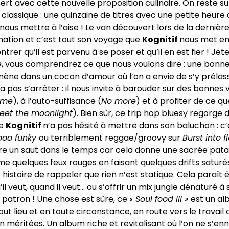
sert avec cette nouvelle proposition culinaire. On reste s
 classique : une quinzaine de titres avec une petite heure 
 nous mettre à l’aise ! Le van découvert lors de la dernière
ination et c’est tout son voyage que
Kognitif
nous met en
rer qu’il est parvenu à se poser et qu’il en est fier ! Jete
e
, vous comprendrez ce que nous voulons dire : une bonne 
ène dans un cocon d’amour où l’on a envie de s’y prélass
a pas s’arrêter : il nous invite à barouder sur des bonnes v
 me
), à l’auto-suffisance (
No more
) et à profiter de ce q
eet the moonlight
). Bien sûr, ce trip hop bluesy regorge d
ue
Kognitif
n’a pas hésité à mettre dans son baluchon : c’
ooo funky
ou terriblement reggae/groovy sur
Burst into 
ire un saut dans le temps car cela donne une sacrée pata
e quelques feux rouges en faisant quelques drifts saturé
y
histoire de rappeler que rien n’est statique. Cela paraît é
il veut, quand il veut… ou s’offrir un mix jungle dénaturé à 
 le patron ! Une chose est sûre, ce
« Soul food III »
est un al
out lieu et en toute circonstance, en route vers le travail 
 méritées. Un album riche et revitalisant où l’on ne s’enn