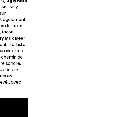
 !),
Ugly Mac
ion : on y
sur
ent également
ses derniers
, façon
ly Mac Beer
t : l’artiste
 ou avec une
u chemin de
re sonore,
m
, ode aux
ui nous
elevé… avec