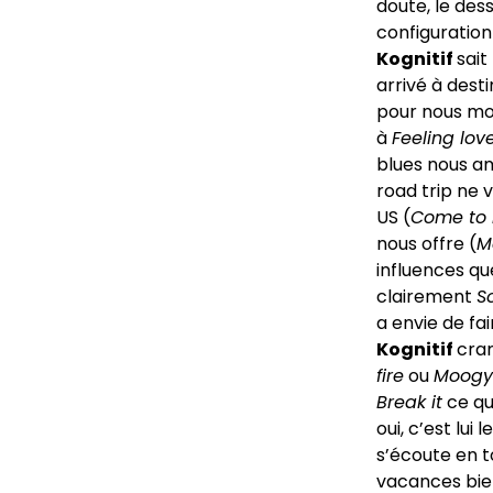
doute, le des
configuration
Kognitif
sait
arrivé à dest
pour nous mont
à
Feeling lov
blues nous am
road trip ne v
US (
Come to
nous offre (
M
influences q
clairement
S
a envie de fa
Kognitif
cram
fire
ou
Moog
Break it
ce qu’
oui, c’est lui
s’écoute en t
vacances bien