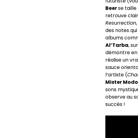
futuriste (vo
Beer
se taill
retrouve cla
Resurrection
des notes qui
albums comm
Al’Tarba
, su
démontre en to
réalise un vra
sauce orient
l’artiste (
Cha
Mister Modo
sons mystique
observe au s
succès !