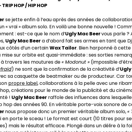
 TRIP HOP / HIP HOP
er
se jette enfin à l’eau après des années de collaboratio
n « vrai » album solo. En voilà une bonne nouvelle ! Co
ent : est-ce que le nom d’
Ugly Mac Beer
vous parle ? 
es,
Ugly Mac Beer
a d’abord fait ses armes en tant que D
ux côtés d’un certain
Wax Tailor
. Bien harponné à cett
 mise sur orbite est quasi-immédiate : ses sorties remar
o
à travers les moutures de
« Modonut »
(impossible d’êtr
fraid
) ne sont que la confirmation de la créativité d’
Ugly
avec sa casquette de beatmaker ou de producteur. Car to
 son
propre label
, collaborations à la pelle avec une riba
p hop, créations pour le monde de la publicité et du cinéma
nté !
Ugly Mac Beer
raffole des influences dans lesquell
hip hop des années 90. En véritable porte-voix sonore de c
er
nous propose donc un premier véritable album solo,
« 
i en porte le sceau ! Le format est court (10 titres pour 
s) mais le résultat efficace. Plongé dans un délire à la fo