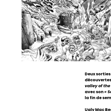
Deux sorties
découvertes 
valley of the
avec son
« S
la fin de se
Ugly Mac Be