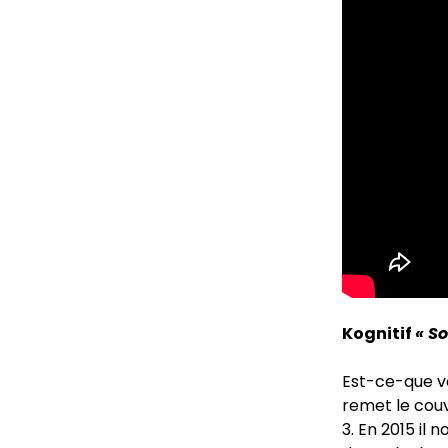
Kognitif
« So
Est-ce-que v
remet le couv
3. En 2015 il 