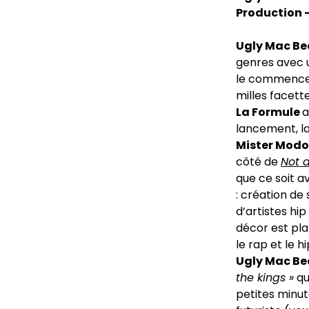
Production –
Ugly Mac Be
genres avec u
le commencem
milles facett
La Formule
a
lancement, la
Mister Mod
côté de
Not a
que ce soit 
: création de
d’artistes hi
décor est pla
le rap et le 
Ugly Mac Be
the kings »
qu
petites minute