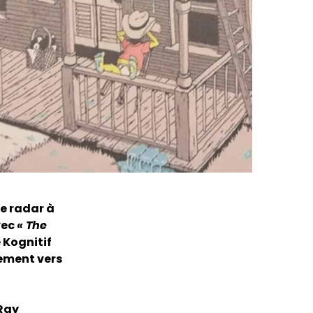
re radar à
vec
« The
e Kognitif
tement vers
-Ray