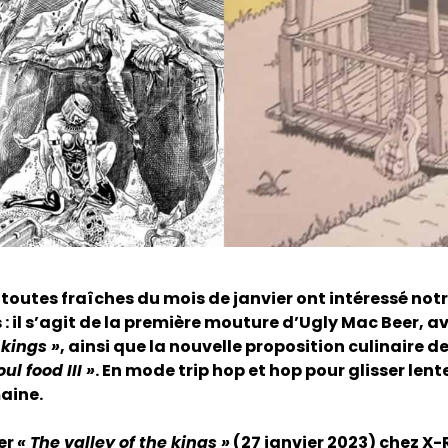
 toutes fraîches du mois de janvier ont intéressé not
: il s’agit de la première mouture d’Ugly Mac Beer, a
 kings »
, ainsi que la nouvelle proposition culinaire d
oul food III »
. En mode trip hop et hop pour glisser len
maine.
er
« The valley of the kings »
(27 janvier 2023) chez X