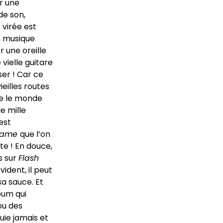
ur une
de son,
 virée est
 musique
r une oreille
vielle guitare
er ! Car ce
ieilles routes
ue le monde
e mille
est
flame
que l’on
te ! En douce,
s sur
Flash
vident, il peut
sa sauce. Et
bum qui
ou des
uie jamais et