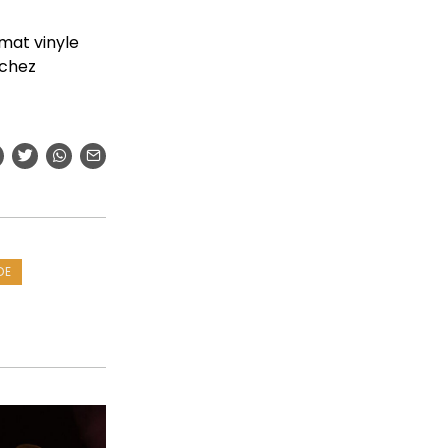
rmat vinyle
 chez
DE