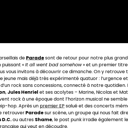
rseillais de
Parade
sont de retour pour notre plus grand 
 puissant «
It all went bad somehow
» et un premier titr
s vous invitons à découvrir ce dimanche. On y retrouve t
e jeune mais déjà très expérimenté quatuor : l’urgence et
é d’un rock sans concessions, connecté à notre quotidien.
ion
,
Jules Henriel
et ses acolytes – Marine, Nicolas et Mat
vent rock à une époque dont l’horizon musical ne semble 
 hip-hop. Après un
premier EP
salué et des concerts mémo
e retrouver
Parade
sur scène, un groupe qui nous fait dire 
 D.C.
ou autres
Shame
, le post punk irradie également l
rançaise qui veut en découdre.