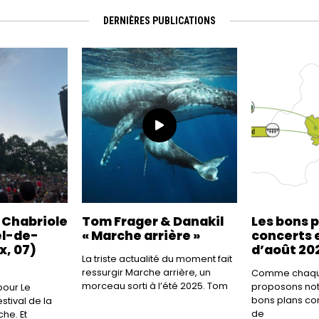
DERNIÈRES PUBLICATIONS
a Chabriole
Tom Frager & Danakil
Les bons 
el-de-
« Marche arrière »
concerts e
x, 07)
d’août 20
La triste actualité du moment fait
ressurgir Marche arrière, un
Comme chaque
morceau sorti à l’été 2025. Tom
proposons not
our Le
bons plans co
tival de la
de
he. Et