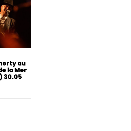
herty au
de la Mer
) 30.05