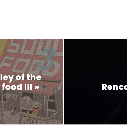
ley of the
food III »
Renco