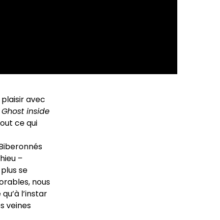
plaisir avec
e
Ghost inside
out ce qui
 Biberonnés
hieu –
plus se
rables, nous
qu’à l’instar
es veines