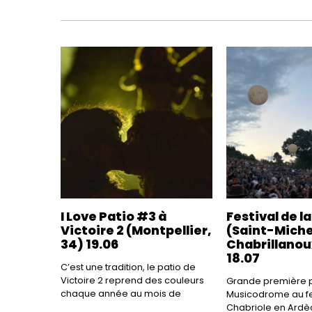
I Love Patio #3 à
Festival de l
Victoire 2 (Montpellier,
(Saint-Mich
34) 19.06
Chabrillanou
18.07
C’est une tradition, le patio de
Victoire 2 reprend des couleurs
Grande première p
chaque année au mois de
Musicodrome au fes
Chabriole en Ardèc