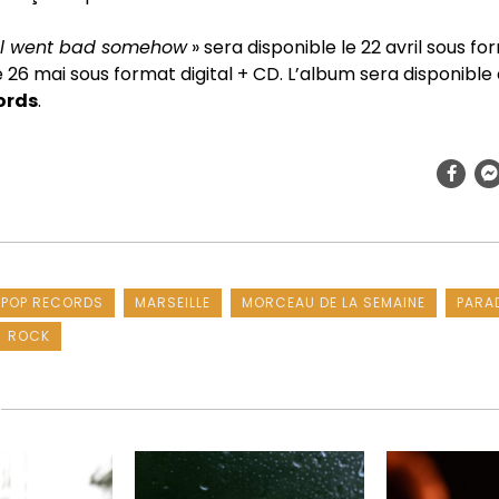
all went bad somehow
» sera disponible le 22 avril sous fo
le 26 mai sous format digital + CD. L’album sera disponible
ords
.
IPOP RECORDS
MARSEILLE
MORCEAU DE LA SEMAINE
PARA
ROCK