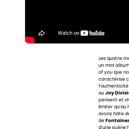
Les quatre ma
un mini album
of you
que nou
caractérise c
l’authenticit
au
Joy Divis
pensent et vi
limiter qu’au
avons hâte d
de
Fontaines
d’une scène f