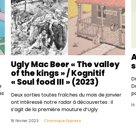
A
Ugly Mac Beer « The valley
s
of the kings » / Kognitif
D
« Soul food III » (2023)
e
D
es
pa
Deux sorties toutes fraîches du mois de janvier
ont intéressé notre radar à découvertes : il
16
s’agit de la première mouture d’Ugly
16 février 2023
Chronique Express