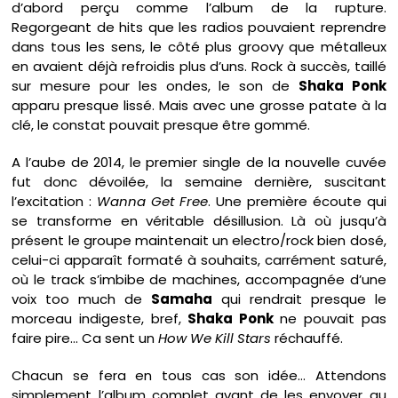
d’abord perçu comme l’album de la rupture.
Regorgeant de hits que les radios pouvaient reprendre
dans tous les sens, le côté plus groovy que métalleux
en avaient déjà refroidis plus d’uns. Rock à succès, taillé
sur mesure pour les ondes, le son de
Shaka Ponk
apparu presque lissé. Mais avec une grosse patate à la
clé, le constat pouvait presque être gommé.
A l’aube de 2014, le premier single de la nouvelle cuvée
fut donc dévoilée, la semaine dernière, suscitant
l’excitation :
Wanna Get Free
. Une première écoute qui
se transforme en véritable désillusion. Là où jusqu’à
présent le groupe maintenait un electro/rock bien dosé,
celui-ci apparaît formaté à souhaits, carrément saturé,
où le track s’imbibe de machines, accompagnée d’une
voix too much de
Samaha
qui rendrait presque le
morceau indigeste, bref,
Shaka Ponk
ne pouvait pas
faire pire… Ca sent un
How We Kill Stars
réchauffé.
Chacun se fera en tous cas son idée… Attendons
simplement l’album complet avant de les envoyer au