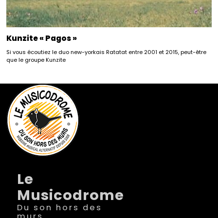
Kunzite « Pagos »
Si vous écoutiez le duo new-yorkais Ratatat entre 2001 et 2015, peut-être
que le groupe Kunzite
Le
Musicodrome
Du son hors des
murs