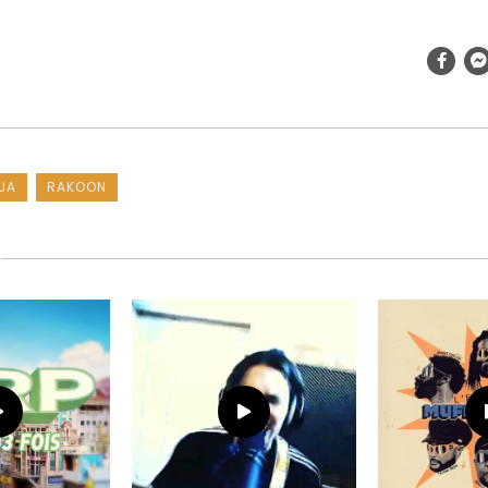
JA
RAKOON