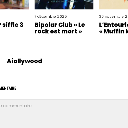
7 décembre 2025
30 novembre 
siffle 3
Bipolar Club « Le
L’Entour
rock est mort »
« Muffin 
Aiollywood
MENTAIRE