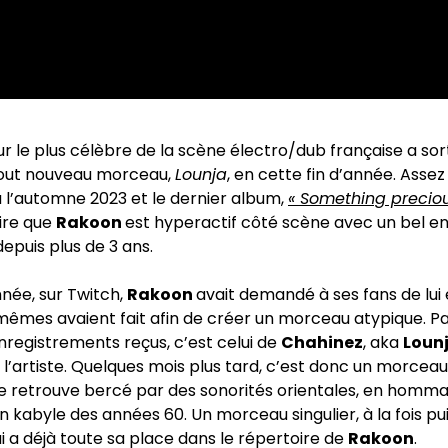
ur le plus célèbre de la scène électro/dub française a sor
tout nouveau morceau,
Lounja
, en cette fin d’année. Assez
à l’automne 2023 et le dernier album,
« Something preciou
dire que
Rakoon
est hyperactif côté scène avec un bel 
epuis plus de 3 ans.
née, sur Twitch,
Rakoon
avait demandé à ses fans de lui
êmes avaient fait afin de créer un morceau atypique. Pa
nregistrements reçus, c’est celui de
Chahinez
, aka
Loun
e l’artiste. Quelques mois plus tard, c’est donc un morceau
se retrouve bercé par des sonorités orientales, en homma
 kabyle des années 60. Un morceau singulier, à la fois pu
i a déjà toute sa place dans le répertoire de
Rakoon
.