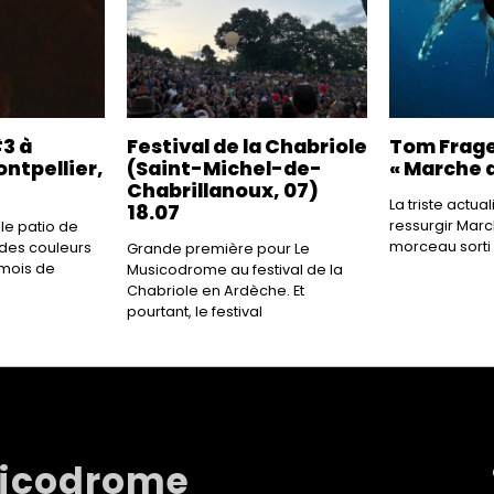
#3 à
Festival de la Chabriole
Tom Frage
ontpellier,
(Saint-Michel-de-
« Marche a
Chabrillanoux, 07)
La triste actua
18.07
ressurgir Marc
 le patio de
morceau sorti 
 des couleurs
Grande première pour Le
mois de
Musicodrome au festival de la
Chabriole en Ardèche. Et
pourtant, le festival
sicodrome