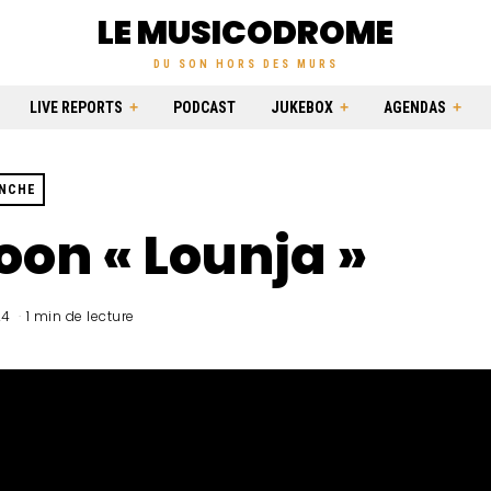
LE MUSICODROME
DU SON HORS DES MURS
LIVE REPORTS
PODCAST
JUKEBOX
AGENDAS
ANCHE
on « Lounja »
24
1 min de lecture