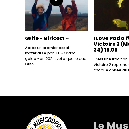
Grife « Girlcott »
I Love Patio 
Victoire 2 (M
Après un premier essai
34) 19.06
matérialisé par l’EP « Grand
galop » en 2024, voilà que le duo
C’est une tradition,
Grife
Victoire 2 reprend
chaque année au 
Le Mu