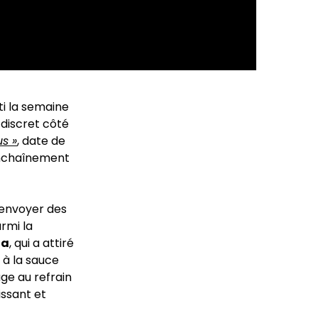
ti la semaine
 discret côté
s »
, date de
enchaînement
 envoyer des
rmi la
ja
, qui a attiré
 à la sauce
ge au refrain
issant et