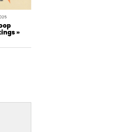
2025
loop
kings »