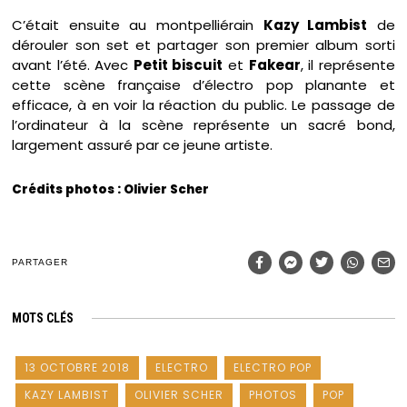
C’était ensuite au montpelliérain
Kazy Lambist
de
dérouler son set et partager son premier album sorti
avant l’été. Avec
Petit biscuit
et
Fakear
, il représente
cette scène française d’électro pop planante et
efficace, à en voir la réaction du public. Le passage de
l’ordinateur à la scène représente un sacré bond,
largement assuré par ce jeune artiste.
Crédits photos : Olivier Scher
PARTAGER
MOTS CLÉS
13 OCTOBRE 2018
ELECTRO
ELECTRO POP
KAZY LAMBIST
OLIVIER SCHER
PHOTOS
POP