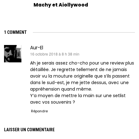
Machy et Aiollywood
1 COMMENT
Aur-El
dit :
16 octobre 2018 à 8 h 38 min
Ah je serais assez cho-cho pour une review plus
détaillée. Je regrette tellement de ne jamais
avoir vu la mouture originelle que s’ils passent
dans le sud-est, je me jette dessus, avec une
appréhension quand même.
Y’a moyen de mettre la main sur une setlist
avec vos souvenirs ?
Répondre
LAISSER UN COMMENTAIRE