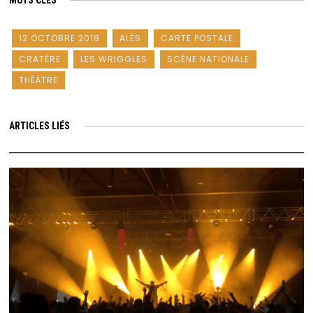
MOTS CLÉS
12 OCTOBRE 2018
ALÈS
CARTE POSTALE
CRATÈRE
LES WRIGGLES
SCÈNE NATIONALE
THÉÂTRE
ARTICLES LIÉS