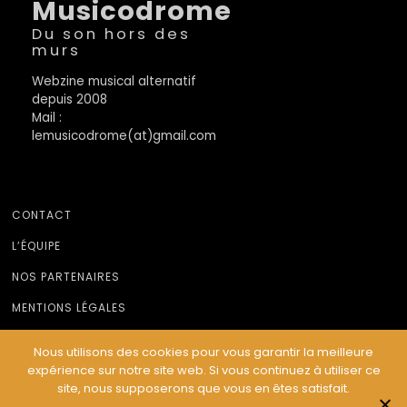
Musicodrome
Du son hors des
murs
Webzine musical alternatif
depuis 2008
Mail :
lemusicodrome(at)gmail.com
CONTACT
L’ÉQUIPE
NOS PARTENAIRES
MENTIONS LÉGALES
Nous utilisons des cookies pour vous garantir la meilleure
expérience sur notre site web. Si vous continuez à utiliser ce
© Le Musicodrome 2022 - Webdesign :
Cereal Concept
site, nous supposerons que vous en êtes satisfait.