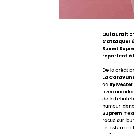
Qui aurait c
s’attaquer à
Soviet Supre
repartent à 
De la créatio
La Caravane
de
Sylvester
avec une iden
de la tchatche
humour, dénon
Suprem
n’est
reçue sur leu
transformer l