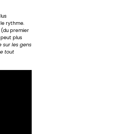
lus
 le rythme.
g
(du premier
 peut plus
e sur les gens
le tout