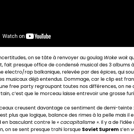
ncertitudes, on se tâte à renvoyer au goulag
Woke wok
qu
 fait presque office de condensé musical des 3 albums à
 electro/rap balkanique, relevée par des épices, qui sou
es musicaux déjà entendus. Dommage, car le clip est fr
 une free party regroupant toutes nos différences, on ne d
rtain, c’est que le morceau laisse entrevoir une grosse fur
ceaux creusent davantage ce sentiment de demi-teinte 
il est plus que logique, balance des rimes à la pelle mais il 
d en basculant contre le
« cacapitalisme »
. Il y a de l’idé
in, on se sent presque trahi lorsque
Soviet Suprem
s’en v