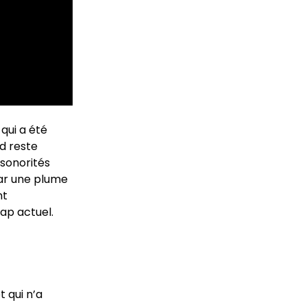
qui a été
nd reste
 sonorités
par une plume
nt
rap actuel.
t qui n’a