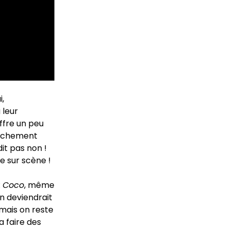
i,
 leur
ffre un peu
anchement
it pas non !
ie sur scène !
:
Coco
, même
en deviendrait
e mais on reste
a faire des