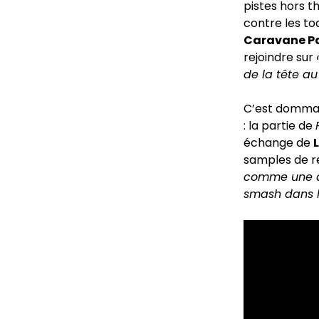
pistes hors t
contre les to
Caravane P
rejoindre sur
de la tête au
C’est domma
: la partie de
échange de
samples de r
comme une dip
smash dans la