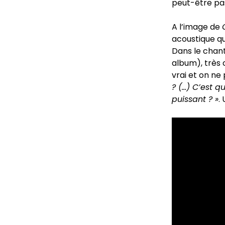
peut-être pas
A l’image de
acoustique qu
Dans le chant
album), très 
vrai et on ne
? (…) C’est q
puissant ? »
.