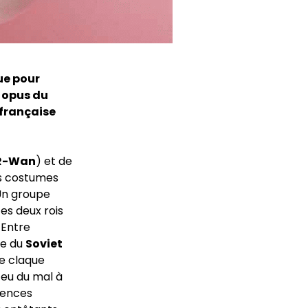
ue pour
l opus du
 française
R-Wan
) et de
es costumes
 Un groupe
es deux rois
 Entre
pe du
Soviet
se claque
 eu du mal à
luences