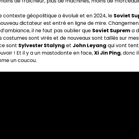
 moins de fraîcheur, plus de machines, moins de morceau
le contexte géopolitique a évolué et en 2024, le
Soviet S
ouveau dictateur est entré en ligne de mire. Changement
’ambiance, il ne faut pas oublier que
Soviet Suprem
a d
es costumes sont virés et de nouveaux sont taillés sur mes
ce sont
Sylvester Stalyng
et
John Leyang
qui vont tent
uvoir ! Et il y a un mastodonte en face,
Xi Jin Ping
, donc i
me un coucou.