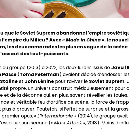
ru que le Soviet Suprem abandonne l’empire soviétiq
 l’empire du Milieu ? Avec
« Made in China »
, le nouve
m, les deux camarades les plus en vogue de la scène
l’assaut des tout-puissants.
n du groupe (2013) à 2022, les deux lurons issus de
Java
(
 Passe
(
Toma Feterman
) avaient décidé d’endosser l
 Staline
et
John Lénine
pour raviver le
Soviet Suprem
.
tité propre, un univers construit méticuleusement pour c
 et de la déconne qui, en plus, savent réveiller les foules.
ce et véritable feu d’artifice de scène, la force de frap
 plus à prouver. Toutefois, si l’effet de surprise et la gros
r premier opus,
« L’internationale »
(2014), le groupe avait
’essai sur son second (
« Marx Attack »
, 2018). Moins d’inf