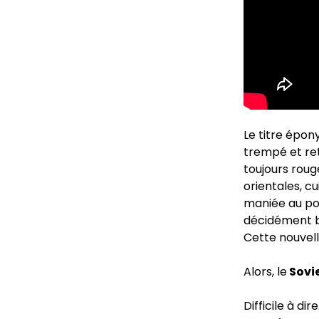
Le titre épon
trempé et ret
toujours roug
orientales, c
maniée au poi
décidément bi
Cette nouvell
Alors, le
Sovi
Difficile à di