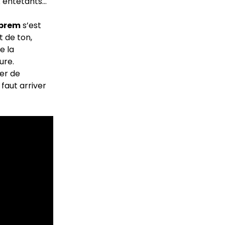
x entêtants…
uprem
s’est
 de ton,
e la
ure.
er de
l faut arriver