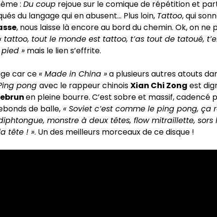
hème :
Du coup
rejoue sur le comique de répétition et par
qués du langage qui en abusent… Plus loin,
Tattoo
, qui son
asse
, nous laisse là encore au bord du chemin. Ok, on ne 
« tattoo, tout le monde est tattoo, t’as tout de tatoué, t’
 pied »
mais le lien s’effrite.
ge car ce
« Made in China »
a plusieurs autres atouts d
Ping pong
avec le rappeur chinois
Xian Chi Zong
est dig
Lebrun
en pleine bourre. C’est sobre et massif, cadencé 
ebonds de balle,
« Soviet c’est comme le ping pong, ça 
htongue, monstre à deux têtes, flow mitraillette, sors 
 tête ! »
. Un des meilleurs morceaux de ce disque !