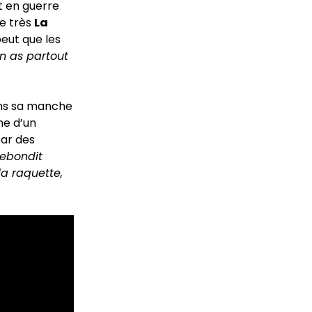
t en guerre
ne très
La
peut que les
en as partout
ans sa manche
ne d’un
par des
rebondit
la raquette,