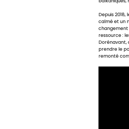
balkaniques,
Depuis 2018, 
calmé et un n
changement d
ressource : l
Dorénavant, 
prendre le po
remonté com