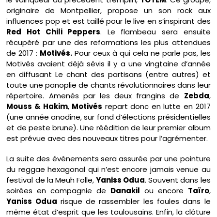
originaire de Montpellier, propose un son rock aux
influences pop et est taillé pour le live en s’inspirant des
Red Hot Chili Peppers
. Le flambeau sera ensuite
récupéré par une des reformations les plus attendues
de 2017 :
Motivés.
Pour ceux à qui cela ne parle pas, les
Motivés avaient déjà sévis il y a une vingtaine d’année
en diffusant Le chant des partisans (entre autres) et
toute une panoplie de chants révolutionnaires dans leur
répertoire. Amenés par les deux frangins de
Zebda
,
Mouss & Hakim
,
Motivés
repart donc en lutte en 2017
(une année anodine, sur fond d’élections présidentielles
et de peste brune). Une réédition de leur premier album
est prévue avec des nouveaux titres pour l’agrémenter.
La suite des événements sera assurée par une pointure
du reggae hexagonal qui n’est encore jamais venue au
festival de la Meuh Folle,
Yaniss Odua
. Souvent dans les
soirées en compagnie de
Danakil
ou encore
Taïro
,
Yaniss Odua
risque de rassembler les foules dans le
même état d’esprit que les toulousains. Enfin, la clôture