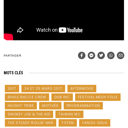
PARTAGER
MOTS CLÉS
2017
24 ET 25 MARS 2017
AFTERMOVIE
BHALE BACCE CREW
DUB INC
FESTIVAL MEUH FOLLE
HILIGHT TRIBE
MOTIVÉS
PROGRAMMATION
SMOKEY JOE & THE KID
TAIWAN MC
THE STEADY ROLLIN' MEN
TOTEM
YANISS ODUA