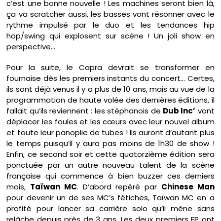
c’est une bonne nouvelle ! Les machines seront bien là,
ça va scratcher aussi, les basses vont résonner avec le
rythme impulsé par le duo et les tendances hip
hop/swing qui explosent sur scène ! Un joli show en
perspective…
Pour la suite, le Capra devrait se transformer en
fournaise dès les premiers instants du concert… Certes,
ils sont déjà venus il y a plus de 10 ans, mais au vue de la
programmation de haute volée des dernières éditions, il
fallait qu’ils reviennent : les stéphanois de
Dub Inc’
vont
déplacer les foules et les cœurs avec leur nouvel album
et toute leur panoplie de tubes ! Ils auront d’autant plus
le temps puisqu’il y aura pas moins de 1h30 de show !
Enfin, ce second soir et cette quatorzième édition sera
ponctuée par un autre nouveau talent de la scène
française qui commence à bien buzzer ces derniers
mois,
Taïwan MC
. D’abord repéré par
Chinese Man
pour devenir un de ses MC’s fétiches, Taïwan MC en a
profité pour lancer sa carrière solo qu’il mène sans
relâche depuis près de 3 ans. Les deux premiers EP ont