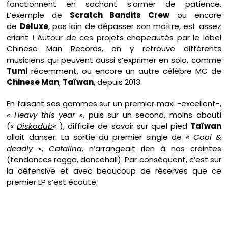
fonctionnent en sachant s’armer de patience.
L’exemple de
Scratch Bandits Crew
ou encore
de
Deluxe
, pas loin de dépasser son maître, est assez
criant ! Autour de ces projets chapeautés par le label
Chinese Man Records, on y retrouve différents
musiciens qui peuvent aussi s’exprimer en solo, comme
Tumi
récemment, ou encore un autre célèbre MC de
Chinese Man
,
Taïwan
, depuis 2013.
En faisant ses gammes sur un premier maxi -excellent-,
« Heavy this year »
, puis sur un second, moins abouti
(
«
Diskodub
«
), difficile de savoir sur quel pied
Taïwan
allait danser. La sortie du premier single de
« Cool &
deadly »
,
Catalina
, n’arrangeait rien à nos craintes
(tendances ragga, dancehall). Par conséquent, c’est sur
la défensive et avec beaucoup de réserves que ce
premier LP s’est écouté.