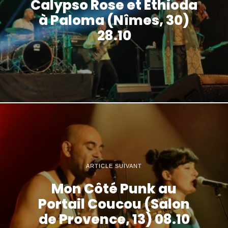
Calypso Rose et Ethioda
à Paloma (Nîmes, 30)
28.10
ARTICLE SUIVANT
Mon Côté Punk au
Portail Coucou (Salon
de Provence, 13) 08.10