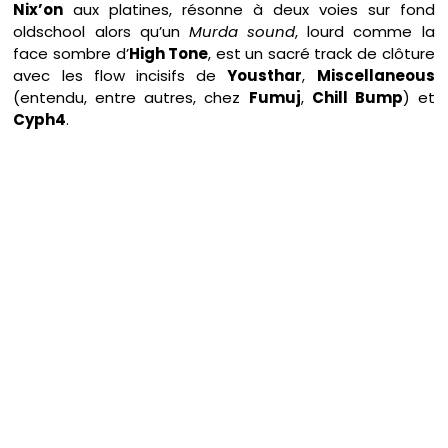
Nix’on
aux platines, résonne à deux voies sur fond
oldschool alors qu’un
Murda sound
, lourd comme la
face sombre d’
High Tone
, est un sacré track de clôture
avec les flow incisifs de
Yousthar
,
Miscellaneous
(entendu, entre autres, chez
Fumuj
,
Chill Bump
) et
Cyph4
.