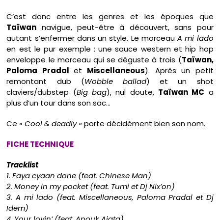
C’est donc entre les genres et les époques que
Taïwan
navigue, peut-être à découvert, sans pour
autant s’enfermer dans un style. Le morceau
A mi lado
en est le pur exemple : une sauce western et hip hop
enveloppe le morceau qui se déguste à trois (
Taïwan,
Paloma Pradal
et
Miscellaneous
). Après un petit
remontant dub (
Wobble ballad
) et un shot
claviers/dubstep (
Big bag
), nul doute,
Taïwan MC
a
plus d’un tour dans son sac…
Ce
« Cool & deadly »
porte décidément bien son nom.
FICHE TECHNIQUE
Tracklist
1. Faya cyaan done (feat. Chinese Man)
2. Money in my pocket (feat. Tumi et Dj Nix’on)
3. A mi lado (feat. Miscellaneous, Paloma Pradal et Dj
Idem)
4. Your lovin’ (feat. Anouk Aiata)