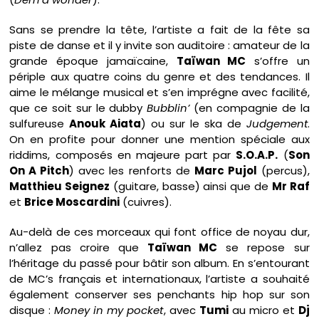
Sans se prendre la tête, l’artiste a fait de la fête sa
piste de danse et il y invite son auditoire : amateur de la
grande époque jamaïcaine,
Taïwan MC
s’offre un
périple aux quatre coins du genre et des tendances. Il
aime le mélange musical et s’en imprégne avec facilité,
que ce soit sur le dubby
Bubblin’
(en compagnie de la
sulfureuse
Anouk Aiata
) ou sur le ska de
Judgement
.
On en profite pour donner une mention spéciale aux
riddims, composés en majeure part par
S.O.A.P.
(
Son
On A Pitch
) avec les renforts de
Marc Pujol
(percus),
Matthieu Seignez
(guitare, basse) ainsi que de
Mr Raf
et
Brice Moscardini
(cuivres).
Au-delà de ces morceaux qui font office de noyau dur,
n’allez pas croire que
Taïwan MC
se repose sur
l’héritage du passé pour bâtir son album. En s’entourant
de MC’s français et internationaux, l’artiste a souhaité
également conserver ses penchants hip hop sur son
disque :
Money in my pocket
, avec
Tumi
au micro et
Dj