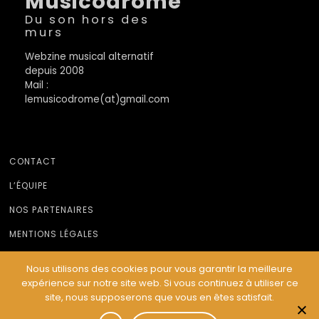
Musicodrome
Du son hors des
murs
Webzine musical alternatif
depuis 2008
Mail :
lemusicodrome(at)gmail.com
CONTACT
L’ÉQUIPE
NOS PARTENAIRES
MENTIONS LÉGALES
Nous utilisons des cookies pour vous garantir la meilleure
expérience sur notre site web. Si vous continuez à utiliser ce
© Le Musicodrome 2022 - Webdesign :
Cereal Concept
site, nous supposerons que vous en êtes satisfait.