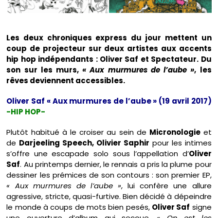
Les deux chroniques express du jour mettent un
coup de projecteur sur deux artistes aux accents
hip hop indépendants : Oliver Saf et Spectateur. Du
son sur les murs,
« Aux murmures de l’aube »
, les
rêves deviennent accessibles.
Oliver Saf « Aux murmures de l’aube » (19 avril 2017)
-HIP HOP-
Plutôt habitué à le croiser au sein de
Micronologie
et
de
Darjeeling Speech, Olivier Saphir
pour les intimes
s’offre une escapade solo sous l’appellation d’
Oliver
Saf
. Au printemps dernier, le rennais a pris la plume pour
dessiner les prémices de son contours : son premier EP,
« Aux murmures de l’aube »
, lui confère une allure
agressive, stricte, quasi-furtive. Bien décidé à dépeindre
le monde à coups de mots bien pesés,
Oliver Saf
signe
une ouverture d’album qui secoue.
« On est les