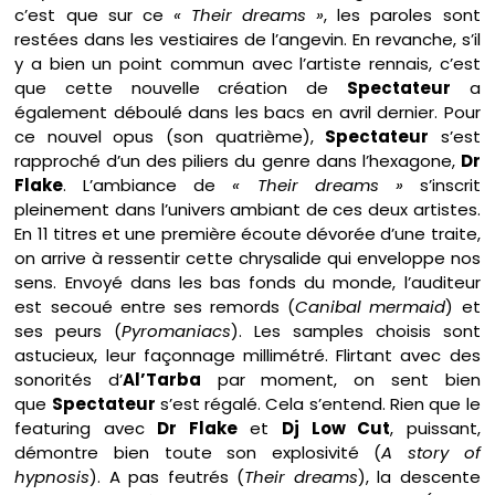
c’est que sur ce
« Their dreams »
, les paroles sont
restées dans les vestiaires de l’angevin. En revanche, s’il
y a bien un point commun avec l’artiste rennais, c’est
que cette nouvelle création de
Spectateur
a
également déboulé dans les bacs en avril dernier. Pour
ce nouvel opus (son quatrième),
Spectateur
s’est
rapproché d’un des piliers du genre dans l’hexagone,
Dr
Flake
. L’ambiance de
« Their dreams »
s’inscrit
pleinement dans l’univers ambiant de ces deux artistes.
En 11 titres et une première écoute dévorée d’une traite,
on arrive à ressentir cette chrysalide qui enveloppe nos
sens. Envoyé dans les bas fonds du monde, l’auditeur
est secoué entre ses remords (
Canibal mermaid
) et
ses peurs (
Pyromaniacs
). Les samples choisis sont
astucieux, leur façonnage millimétré. Flirtant avec des
sonorités d’
Al’Tarba
par moment, on sent bien
que
Spectateur
s’est régalé. Cela s’entend. Rien que le
featuring avec
Dr Flake
et
Dj Low Cut
, puissant,
démontre bien toute son explosivité (
A story of
hypnosis
). A pas feutrés (
Their dreams
), la descente