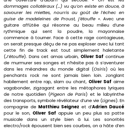
dommages collatéraux (…) vu qu’on existe en douce, à
savourer les miettes, nourris au goût de l’échec en
guise de madeleines de Proust, j’étouffe »
. Avec une
guitare affûtée qui résonne au beau milieu d’une
rythmique qui sent la poudre, la mayonnaise
commence à tourner. Face à cette rage contagieuse,
on serait presque déçu de ne pas exploser avec lui tant
cette fin de track est tout simplement haletante
(
J’étouffe
). Dans cet amas urbain,
Oliver Saf
continue
de murmurer ses songes et n’hésite pas à s’aventurer
dans les méandres du monde digital (
Osiris
) où les
penchants rock ne sont jamais bien loin. Jonglant
habilement entre rap, slam ou chant,
Oliver Saf
aime
vagabonder, zigzagant entre les métaphores lyriques
de notre quotidien (
Pigeon de Paris
) et le labyrinthe
des transports, symbole révélateur d’une vie (
Lignes
). En
compagnie de
Matthieu Seignez
et d’
Adrien Daucé
pour le son,
Oliver Saf
appuie un peu plus sa patte
musicale dans un style bien à lui. Les sonorités
electro/rock épousent bien ses courbes, on a hâte d’en