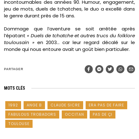
incontournables des années 90. Humour, engagement,
jeu de mots, duels de tchatches, le duo a excellé dans
le genre durant près de 15 ans.
Dommage que l’aventure se soit arrêtée après
l’épatant
« Duels de tchatche et autres trucs du folklore
toulousain »
en 2003… car leur regard décalé sur le
monde qui nous entoure avait un goût bien particulier.
PARTAGER
MOTS CLÉS
1992
ANGE B
CLAUDE SICRE
ERA PAS DE FAIRE
FABULOUS TROBADORS
OCCITAN
PAS DE ÇI
TOULOUSE