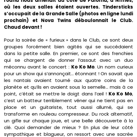
round nous amenait du côté de Paloma, à Nîmes,
où les deux salles étaient ouvertes. Tindersticks
s’occupait de la Grande Salle (photos en ligne lundi
prochain) et Nova Twins déboulonnait le Club.
Chaud devant !
Pour la soirée de « furieux » dans le Club, ce sont deux
groupes forcément bien agités qui se succédaient
dans la petite salle. En premier, ce sont des frenchies
qui se chargent de donner l’assaut avec un duo
méconnu avant le concert :
Ko Ko Mo
. Un nom curieux
pour un show qui s’annonçait… étonnant ! On savait que
les nantais avaient tourné aux quatre coins de la
planète et qu’ils en avaient sous la semelle… mais à ce
point, c’était se mettre le doigt dans l’œil !
Ko Ko Mo
,
c’est un batteur terriblement véner qui ne tient pas en
place et un guitariste, tout aussi allumé, qui se
transforme en rouleau compresseur. Du rock alternatif,
un gifle sur chaque joue, et une belle découverte à la
clé. Quoi demander de mieux ? En plus de leur côté
sympathique et blagueur, on ressort avec une sacrée