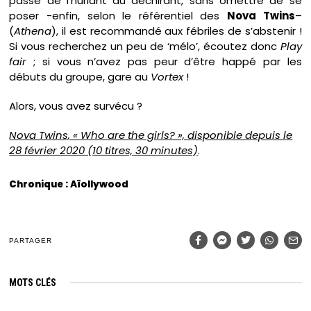
passe de l’hurlant au déchirant, sans omettre de se
poser -enfin, selon le référentiel des
Nova Twins
–
(
Athena
), il est recommandé aux fébriles de s’abstenir !
Si vous recherchez un peu de ‘mélo’, écoutez donc
Play
fair
; si vous n’avez pas peur d’être happé par les
débuts du groupe, gare au
Vortex
!
Alors, vous avez survécu ?
Nova Twins, « Who are the girls? », disponible depuis le
28 février 2020 (10 titres, 30 minutes)
.
Chronique : Aïollywood
PARTAGER
MOTS CLÉS