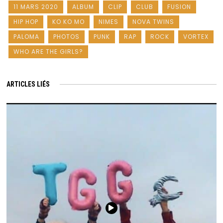
11 MARS 2020
ALBUM
CLIP
CLUB
FUSION
HIP HOP
KO KO MO
NIMES
NOVA TWINS
PALOMA
PHOTOS
PUNK
RAP
ROCK
VORTEX
WHO ARE THE GIRLS?
ARTICLES LIÉS