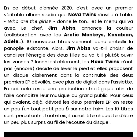
En ce début d’année 2020, c’est avec un premier
véritable album studio que
Nova Twins
s’invite à table.
« Who are the girls? »
donne le ton… et le menu qui va
avec. Le chef,
Jim Abiss
, annonce la couleur
(collaboration avec les
Arctic Monkeys, Kasabian,
Adele
…). 10 nouveaux titres viennent donc embellir la
panoplie existante. Alors,
Jim Abiss
va-t-il choisir de
canaliser l’énergie des deux filles ou va-t-il plutôt ouvrir
les vannes ? Incontestablement, les
Nova Twins
n’ont
pas (encore) décidé de lever le pied et elles proposent
un disque clairement dans la continuité des deux
premiers EP dévoilés, avec plus de digital dans l’assiette.
En soi, cela reste une production stratégique afin de
faire connaître leur musique au grand public. Pour ceux
qui avaient, déjà, dévoré les deux premiers EP, on reste
un peu (un tout petit peu !) sur notre faim. Les 10 titres
sont percutants ; toutefois, il aurait été chouette d’être
un peu plus surpris au fil de l’écoute du disque…