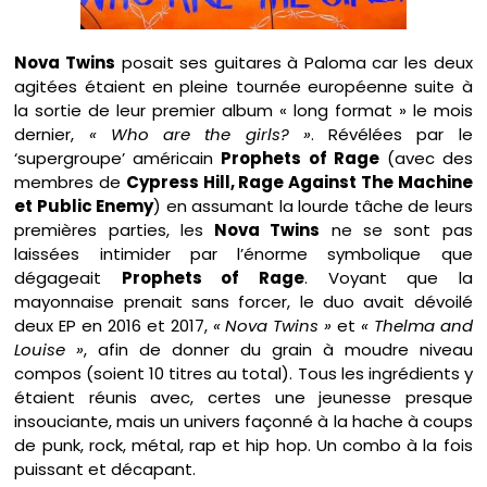
Nova Twins
posait ses guitares à Paloma car les deux
agitées étaient en pleine tournée européenne suite à
la sortie de leur premier album « long format » le mois
dernier,
« Who are the girls? »
. Révélées par le
‘supergroupe’ américain
Prophets of Rage
(avec des
membres de
Cypress Hill, Rage Against The Machine
et Public Enemy
) en assumant la lourde tâche de leurs
premières parties, les
Nova Twins
ne se sont pas
laissées intimider par l’énorme symbolique que
dégageait
Prophets of Rage
. Voyant que la
mayonnaise prenait sans forcer, le duo avait dévoilé
deux EP en 2016 et 2017,
« Nova Twins »
et
« Thelma and
Louise »
, afin de donner du grain à moudre niveau
compos (soient 10 titres au total). Tous les ingrédients y
étaient réunis avec, certes une jeunesse presque
insouciante, mais un univers façonné à la hache à coups
de punk, rock, métal, rap et hip hop. Un combo à la fois
puissant et décapant.