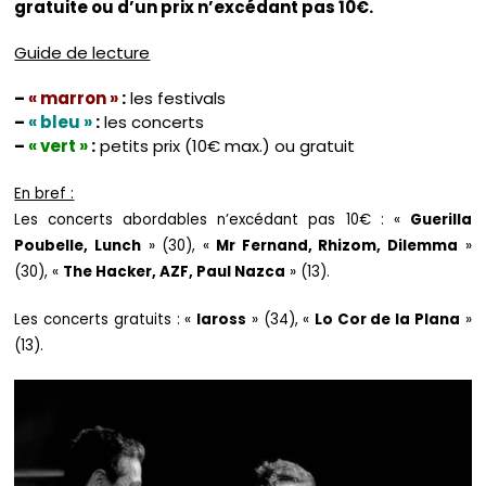
gratuite ou d’un prix n’excédant pas 10€.
Guide de lecture
–
« marron »
:
les festivals
–
« bleu »
:
les concerts
–
« vert »
:
petits prix (10€ max.) ou gratuit
En bref :
Les concerts abordables n’excédant pas 10€ : «
Guerilla
Poubelle, Lunch
» (30), «
Mr Fernand, Rhizom, Dilemma
»
(30), «
The Hacker, AZF, Paul Nazca
» (13).
Les concerts gratuits : «
Iaross
» (34), «
Lo Cor de la Plana
»
(13).