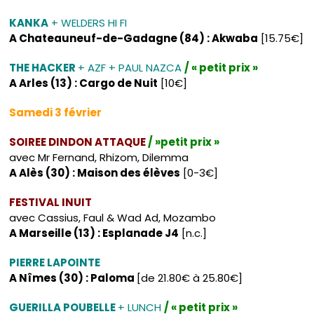
KANKA
+ WELDERS HI FI
A Chateauneuf-de-Gadagne (84) : Akwaba
[15.75€]
THE HACKER
+ AZF + PAUL NAZCA
/ « petit prix »
A Arles (13) : Cargo de Nuit
[10€]
Samedi 3 février
SOIREE DINDON ATTAQUE
/ »petit prix »
avec Mr Fernand, Rhizom, Dilemma
A Alès (30) : Maison des élèves
[0-3€]
FESTIVAL INUIT
avec Cassius, Faul & Wad Ad, Mozambo
A Marseille (13) : Esplanade J4
[n.c.]
PIERRE LAPOINTE
A Nîmes (30) : Paloma
[de 21.80€ à 25.80€]
GUERILLA POUBELLE
+ LUNCH
/ « petit prix »