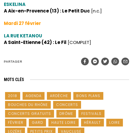
ESKELINA
A Aix-en-Provence (13) : Le Petit Duc
[n.c.]
Mardi 27 février
LA RUE KETANOU
A Saint-Etienne (42) : Le Fil
[COMPLET]
PARTAGER
MOTS CLÉS
2018
AGENDA
ARDÈCHE
BONS PLANS
BOUCHES DU RHÔNE
CONCERTS
CONCERTS GRATUITS
DRÔME
FESTIVALS
FÉVRIER
GARD
HAUTE LOIRE
HÉRAULT
LOIRE
LOZÈRE
PETITS PRIX
VAUCLUSE