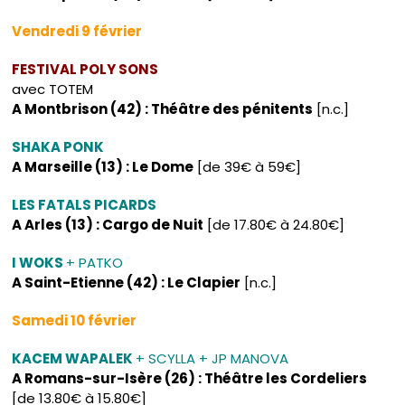
Vendredi 9 février
FESTIVAL POLY SONS
avec TOTEM
A Montbrison (42) : Théâtre des pénitents
[n.c.]
SHAKA PONK
A Marseille (13) : Le Dome
[de 39€ à 59€]
LES FATALS PICARDS
A Arles (13) : Cargo de Nuit
[de 17.80€ à 24.80€]
I WOKS
+ PATKO
A Saint-Etienne (42) : Le Clapier
[n.c.]
Samedi 10 février
KACEM WAPALEK
+ SCYLLA + JP MANOVA
A Romans-sur-Isère (26) : Théâtre les Cordeliers
[de 13.80€ à 15.80€]