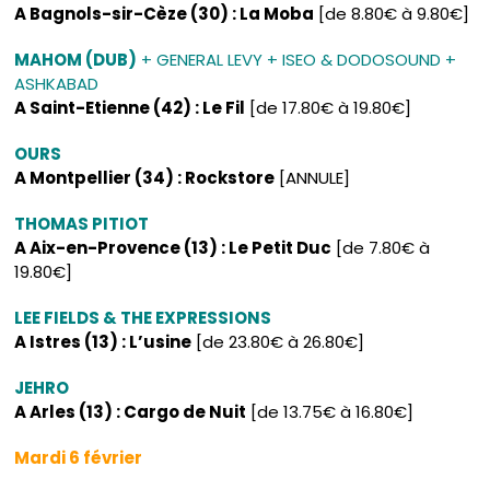
A Bagnols-sir-Cèze (30) : La Moba
[de 8.80€ à 9.80€]
MAHOM (DUB)
+ GENERAL LEVY + ISEO & DODOSOUND +
ASHKABAD
A Saint-Etienne (42) : Le Fil
[de 17.80€ à 19.80€]
OURS
A Montpellier (34) : Rockstore
[ANNULE]
THOMAS PITIOT
A Aix-en-Provence (13) : Le Petit Duc
[de 7.80€ à
19.80€]
LEE FIELDS & THE EXPRESSIONS
A Istres (13) : L’usine
[de 23.80€ à 26.80€]
JEHRO
A Arles (13) : Cargo de Nuit
[de 13.75€ à 16.80€]
Mardi 6 février