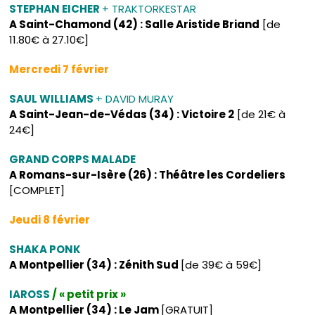
STEPHAN EICHER
+ TRAKTORKESTAR
A Saint-Chamond (42) : Salle Aristide Briand
[de
11.80€ à 27.10€]
Mercredi 7 février
SAUL WILLIAMS
+ DAVID MURAY
A Saint-Jean-de-Védas (34) : Victoire 2
[de 21€ à
24€]
GRAND CORPS MALADE
A Romans-sur-Isère (26) : Théâtre les Cordeliers
[COMPLET]
Jeudi 8 février
SHAKA PONK
A Montpellier (34) : Zénith Sud
[de 39€ à 59€]
IAROSS
/ « petit prix »
A Montpellier (34) : Le Jam
[GRATUIT]