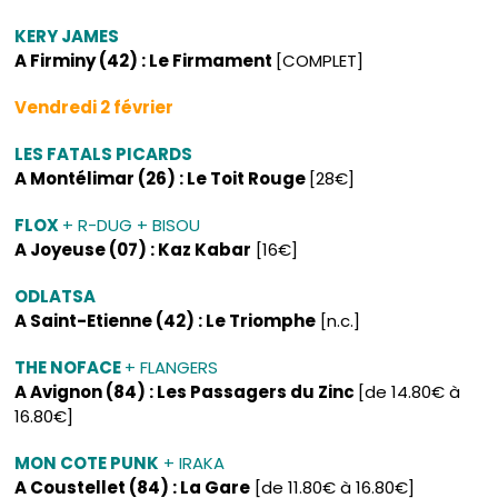
KERY JAMES
A Firminy (42) : Le Firmament
[COMPLET]
Vendredi 2 février
LES FATALS PICARDS
A Montélimar (26) : Le Toit Rouge
[28€]
FLOX
+ R-DUG + BISOU
A Joyeuse (07) : Kaz Kabar
[16€]
ODLATSA
A Saint-Etienne (42) : Le Triomphe
[n.c.]
THE NOFACE
+ FLANGERS
A Avignon (84) : Les Passagers du Zinc
[de 14.80€ à
16.80€]
MON COTE PUNK
+ IRAKA
A Coustellet (84) : La Gare
[de 11.80€ à 16.80€]