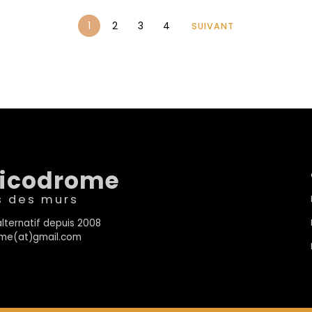
1
2
3
4
SUIVANT
sicodrome
s des murs
lternatif depuis 2008
rome(at)gmail.com