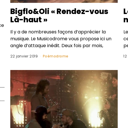
Bigflo&Oli « Rendez-vous
L
Là-haut »
ce
Il y a de nombreuses façons d’apprécier la
L
musique. Le Musicodrome vous propose ici un
c
angle d’attaque inédit. Deux fois par mois,
p
22 janvier 2019
Poèmodrome
12