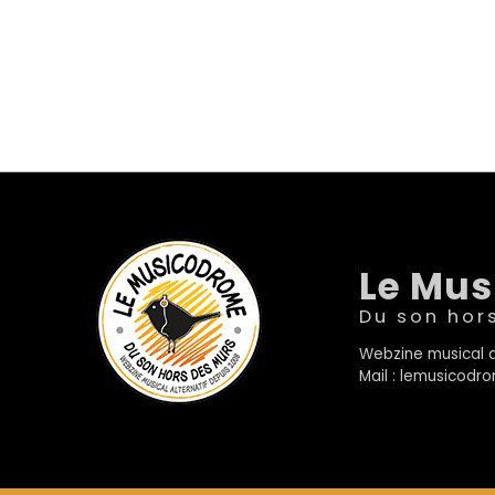
Le Mu
Du son hor
Webzine musical a
Mail : lemusicod