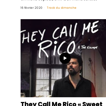
16 février 2020
Track du dimanche
They Call Me Rico « Sweet