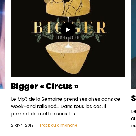
Bigger « Circus »
S
Le Mp3 de la Semaine prend ses aises dans ce
week-end rallongé… Dans tous les cas, il
L
permet de mettre sous les
au
n
21 avril 2019
Track du dimanche