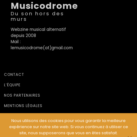
Musicodrome
Du son hors des
murs
Webzine musical alternatif
depuis 2008
Mail :
lemusicodrome(at)gmail.com
CONTACT
L’ÉQUIPE
NOS PARTENAIRES
MENTIONS LÉGALES
Nous utilisons des cookies pour vous garantir la meilleure
expérience sur notre site web. Si vous continuez à utiliser ce
© Le Musicodrome 2022 - Webdesign :
Cereal Concept
site, nous supposerons que vous en êtes satisfait.