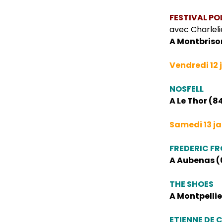
FESTIVAL PO
avec Charlel
A Montbrison
Vendredi 12 
NOSFELL
A Le Thor (8
Samedi 13 ja
FREDERIC F
A Aubenas (0
THE SHOES
A Montpellie
ETIENNE DE 