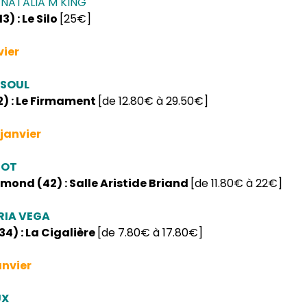
 NATALIA M KING
3) : Le Silo
[25€]
vier
 SOUL
2) : Le Firmament
[de 12.80€ à 29.50€]
janvier
IOT
ond (42) : Salle Aristide Briand
[de 11.80€ à 22€]
IA VEGA
34) : La Cigalière
[de 7.80€ à 17.80€]
anvier
UX