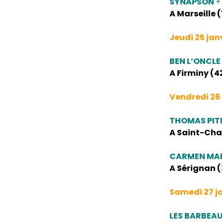
SYNAPSON
+
A Marseille (1
Jeudi 25 jan
BEN L’ONCLE
A Firminy (4
Vendredi 26 
THOMAS PIT
A Saint-Cham
CARMEN MAR
A Sérignan (
Samedi 27 j
LES BARBEA