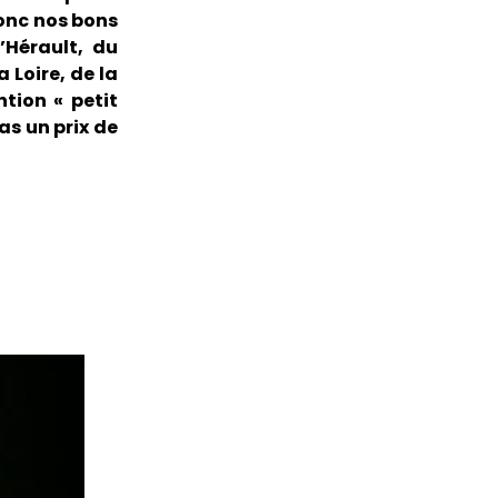
 donc nos bons
’Hérault, du
 Loire, de la
tion « petit
pas un prix de