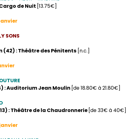
: Cargo de Nuit
[13.75€]
janvier
LY SONS
 (42) : Théâtre des Pénitents
[n.c.]
anvier
COUTURE
4) : Auditorium Jean Moulin
[de 18.80€ à 21.80€]
O
(13) : Théâtre de la Chaudronnerie
[de 33€ à 40€]
janvier