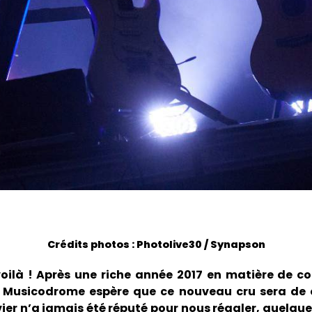
Crédits photos : Photolive30 / Synapson
voilà ! Après une riche année 2017 en matière de co
Le Musicodrome espère que ce nouveau cru sera de qu
ier n’a jamais été réputé pour nous régaler, quelqu