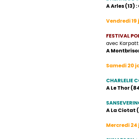
A Arles (13) 
Vendredi 19 
FESTIVAL PO
avec Karpatt
A Montbrison
Samedi 20 j
CHARLELIE 
A Le Thor (8
SANSEVERIN
A La Ciotat 
Mercredi 24 