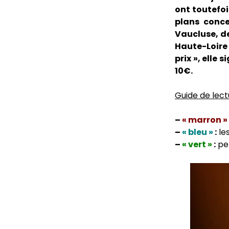
ont toutefois
plans conce
Vaucluse, de
Haute-Loire
prix », elle 
10€.
Guide de lect
–
« marron »
–
« bleu »
:
le
–
« vert »
:
pet