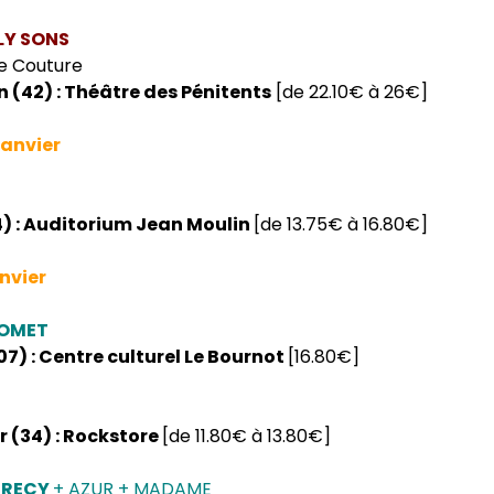
LY SONS
ie Couture
 (42) : Théâtre des Pénitents
[de 22.10€ à 26€]
janvier
4) : Auditorium Jean Moulin
[de 13.75€ à 16.80€]
nvier
ROMET
7) : Centre culturel Le Bournot
[16.80€]
r (34) : Rockstore
[de 11.80€ à 13.80€]
CRECY
+ AZUR + MADAME